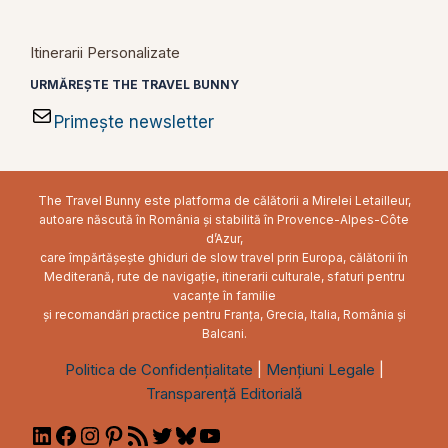
Itinerarii Personalizate
URMĂREȘTE THE TRAVEL BUNNY
Primește newsletter
The Travel Bunny este platforma de călătorii a Mirelei Letailleur,
autoare născută în România și stabilită în Provence-Alpes-Côte
d’Azur,
care împărtășește ghiduri de slow travel prin Europa, călătorii în
Mediterană, rute de navigație, itinerarii culturale, sfaturi pentru
vacanțe în familie
și recomandări practice pentru Franța, Grecia, Italia, România și
Balcani.
Politica de Confidențialitate
|
Mențiuni Legale
|
Transparență Editorială
LinkedIn
Facebook
Instagram
Pinterest
RSS
Twitter
Bluesky
YouTube