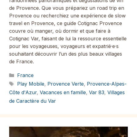
randonnées panoramiques et dégustations de vin
de Provence. Que vous prépariez un road trip en
Provence ou recherchiez une expérience de slow
travel en Provence, ce guide Cotignac Provence
couvre où manger, où dormir et que faire à
Cotignac Var, faisant de lui la ressource essentielle
pour les voyageuses, voyageurs et expatrié·e·s
souhaitant découvrir l’un des plus beaux villages
de France.
Catégories
France
Étiquettes
Play Mobile
,
Provence Verte
,
Provence-Alpes-
Côte d'Azur
,
Vacances en famille
,
Var 83
,
Villages
de Caractère du Var