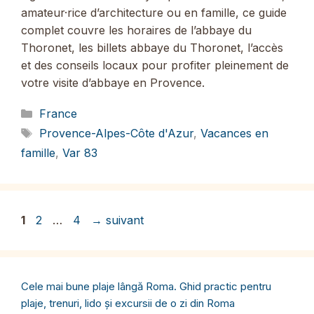
amateur·rice d’architecture ou en famille, ce guide
complet couvre les horaires de l’abbaye du
Thoronet, les billets abbaye du Thoronet, l’accès
et des conseils locaux pour profiter pleinement de
votre visite d’abbaye en Provence.
Catégories
France
Étiquettes
Provence-Alpes-Côte d'Azur
,
Vacances en
famille
,
Var 83
Page
Page
Page
1
2
…
4
→
suivant
Cele mai bune plaje lângă Roma. Ghid practic pentru
plaje, trenuri, lido și excursii de o zi din Roma