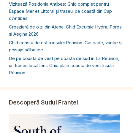
Vizitează Posidonia Antibes: Ghid complet pentru
Espace Mer et Littoral și traseul de coastă din Cap
d’Antibes
Croazieră de o zi din Atena. Ghid Excursie Hydra, Poros
și Aegina 2026
Ghid coasta de est a insulei Reunion. Cascade, vanilie și
peisaje sălbatice
De pe coasta de vest pe coasta de sud în La Réunion,
un traseu local lent. Ghid plaje coasta de vest Insula
Réunion
Descoperă Sudul Franței