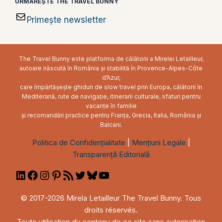
URMĂREȘTE THE TRAVEL BUNNY
Primește newsletter
The Travel Bunny este platforma de călătorii a Mirelei Letailleur,
autoare născută în România și stabilită în Provence-Alpes-Côte
d’Azur,
care împărtășește ghiduri de slow travel prin Europa, călătorii în
Mediterană, rute de navigație, itinerarii culturale, sfaturi pentru
vacanțe în familie
și recomandări practice pentru Franța, Grecia, Italia, România și
Balcani.
Politica de Confidențialitate
|
Mențiuni Legale
|
Transparență Editorială
LinkedIn
Facebook
Instagram
Pinterest
RSS
Twitter
Bluesky
YouTube
Feed
© 2017-2026 Mirela Letailleur The Travel Bunny. Tous
droits réservés.
Toute utilisation du contenu de ce site sans autorisation