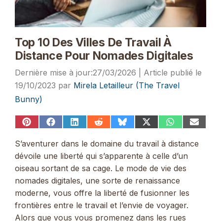
Top 10 Des Villes De Travail À
Distance Pour Nomades Digitales
27/03/2026
19/10/2023
par
Mirela Letailleur (The Travel
Bunny)
Share
Share
Share
Share
Share
Share
Share
Share
on
on
on
on
on
on
on
on
Pinterest
Facebook
LinkedIn
Reddit
Bluesky
X
WhatsApp
Email
S’aventurer dans le domaine du travail à distance
(Twitter)
dévoile une liberté qui s’apparente à celle d’un
oiseau sortant de sa cage. Le mode de vie des
nomades digitales, une sorte de renaissance
moderne, vous offre la liberté de fusionner les
frontières entre le travail et l’envie de voyager.
Alors que vous vous promenez dans les rues