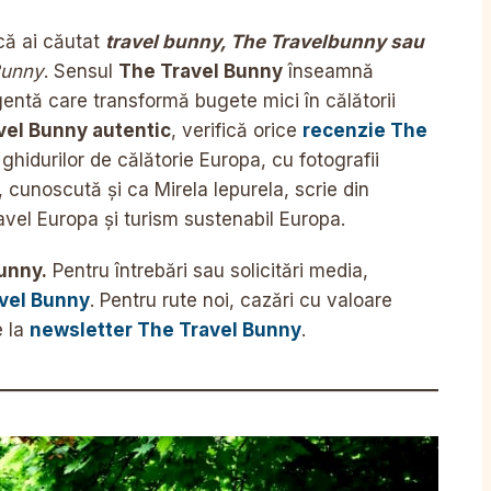
ă ai căutat
travel bunny, The Travelbunny sau
Bunny
. Sensul
The Travel Bunny
înseamnă
ligentă care transformă bugete mici în călătorii
vel Bunny autentic
, verifică orice
recenzie The
hidurilor de călătorie Europa, cu fotografii
r, cunoscută și ca Mirela Iepurela, scrie din
avel Europa și turism sustenabil Europa.
unny.
Pentru întrebări sau solicitări media,
vel Bunny
. Pentru rute noi, cazări cu valoare
e la
newsletter The Travel Bunny
.