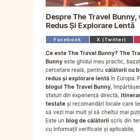
Despre The Travel Bunny, 
Redus Și Explorare Lentă
Share
Share
Facebook
X (Twitter)
on
on
Ce este The Travel Bunny?
The Tra
Bunny
este ghidul meu practic, baza
cercetare reală, pentru
călătorii cu 
redus și explorare lentă
în Europa. 
blogul The Travel Bunny
, împărtășe
sfaturi din experiență directă,
itinerar
testate
și recomandări locale care te
să vezi mai mult și să cheltui mai puți
Este un
blog de călătorii
scris din te
cu informații verificate și aplicabile.