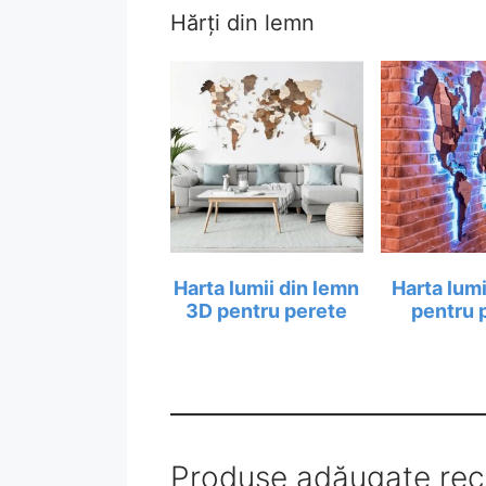
Hărți din lemn
Harta lumii din lemn
Harta lum
3D pentru perete
pentru 
Produse adăugate rec