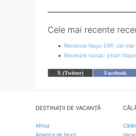
a
este:
fost:
198,00 lei.
480,00 lei.
Cele mai recente rece
Recenzie Nayo EXP, cel mai 
Recenzie rucsac smart Nayo
Share
Share
X (Twitter)
Facebook
on
on
DESTINAȚII DE VACANȚĂ
CĂLĂ
Africa
Călăt
America de Nord
Vacan