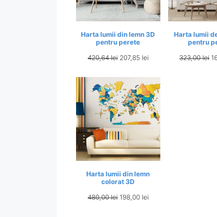
Harta lumii din lemn 3D
Harta lumii d
pentru perete
pentru p
Prețul
Prețul
Pr
420,64
lei
207,85
lei
323,00
lei
1
inițial
curent
in
a
este:
a
fost:
207,85 lei.
fo
420,64 lei.
32
Harta lumii din lemn
colorat 3D
Prețul
Prețul
480,00
lei
198,00
lei
inițial
curent