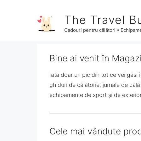
Sari
la
The Travel B
conținut
Cadouri pentru călători • Echipame
Bine ai venit în Magaz
Iată doar un pic din tot ce vei găsi
ghiduri de călătorie, jurnale de călăt
echipamente de sport și de exterior,
Cele mai vândute pro