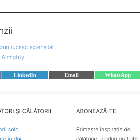
nzii
bun rucsac extensibil
 Almighty
Share
Share
Share
LinkedIn
Email
WhatsApp
on
on
on
TORI ȘI CĂLĂTORII
ABONEAZĂ-TE
orii solo
Primește inspirație de
țe în doi
călătorie, ghiduri gratuite 