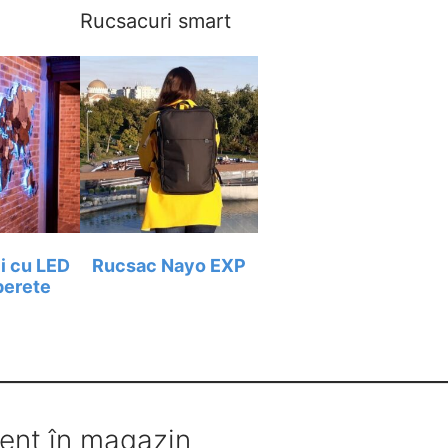
Rucsacuri smart
ii cu LED
Rucsac Nayo EXP
perete
ent în magazin