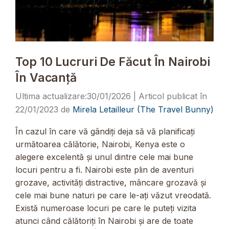
Top 10 Lucruri De Făcut În Nairobi
În Vacanță
30/01/2026
22/01/2023
de
Mirela Letailleur (The Travel Bunny)
În cazul în care vă gândiți deja să vă planificați
următoarea călătorie, Nairobi, Kenya este o
alegere excelentă și unul dintre cele mai bune
locuri pentru a fi. Nairobi este plin de aventuri
grozave, activități distractive, mâncare grozavă și
cele mai bune naturi pe care le-ați văzut vreodată.
Există numeroase locuri pe care le puteți vizita
atunci când călătoriți în Nairobi și are de toate