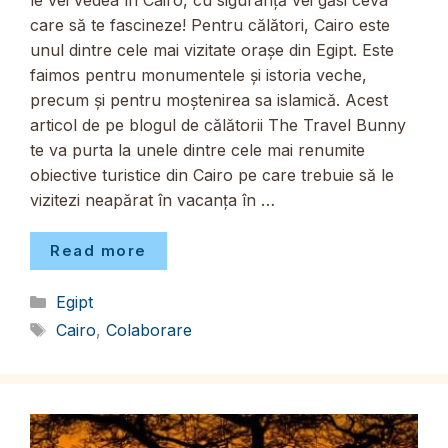
le vei vedea în Cairo, cu siguranță vei găsi ceva
care să te fascineze! Pentru călători, Cairo este
unul dintre cele mai vizitate orașe din Egipt. Este
faimos pentru monumentele și istoria veche,
precum și pentru moștenirea sa islamică. Acest
articol de pe blogul de călătorii The Travel Bunny
te va purta la unele dintre cele mai renumite
obiective turistice din Cairo pe care trebuie să le
vizitezi neapărat în vacanța în …
Read more
Categorii
Egipt
Etichete
Cairo
,
Colaborare