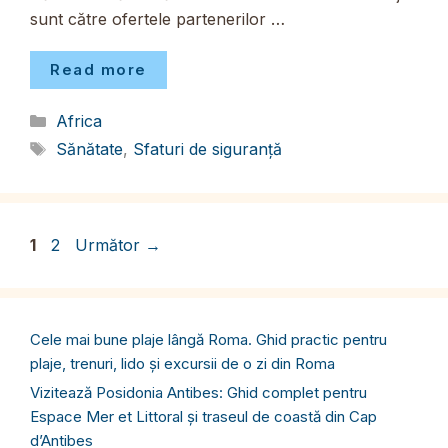
sunt către ofertele partenerilor …
Read more
Categorii
Africa
Etichete
Sănătate
,
Sfaturi de siguranță
Pagina
Pagina
1
2
Următor
→
Cele mai bune plaje lângă Roma. Ghid practic pentru
plaje, trenuri, lido și excursii de o zi din Roma
Vizitează Posidonia Antibes: Ghid complet pentru
Espace Mer et Littoral și traseul de coastă din Cap
d’Antibes