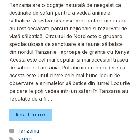
Tanzania are o bogăție naturală de neegalat ca
destinație de safari pentru a vedea animale
sălbatice. Acestea rătăcesc prin teritorii mari care
au fost declarate parcuri naționale și rezervații de
viață sălbatică. Circuitul de Nord este o grupare
spectaculoasă de sanctuare ale faunei sălbatice
din nordul Tanzaniei, aproape de granița cu Kenya.
Acesta este cel mai popular și mai accesibil traseu
de safari în Tanzania. Pot afirma cu încredere că
acesta este unul dintre cele mai bune locuri de
observare a animalelor sălbatice din lume! Locurile
pe care le poți vedea într-un safari în Tanzania au
reputația de a fi …
Read more
Categorii
Tanzania
Etichete
Safari