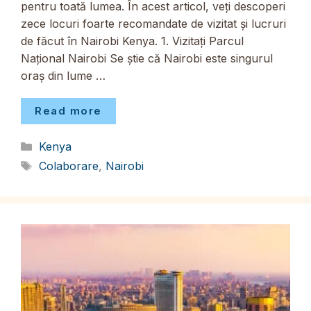
pentru toată lumea. În acest articol, veți descoperi
zece locuri foarte recomandate de vizitat și lucruri
de făcut în Nairobi Kenya. 1. Vizitați Parcul
Național Nairobi Se știe că Nairobi este singurul
oraș din lume …
Read more
Categorii
Kenya
Etichete
Colaborare
,
Nairobi