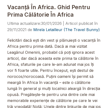
Vacanță În Africa. Ghid Pentru
Prima Călătorie În Africa
30/01/2026
29/11/2021
de
Mirela Letailleur (The Travel Bunny)
Felicitări dacă ești din vest și plănuiești o vacanță în
Africa pentru prima dată. Dacă ai mai vizitat
Leagănul Omenirii, probabil că poți ignora acest
articol, dar dacă aceasta este prima ta călătorie în
Africa, sfaturile pe care le-am adunat mai jos îți
vor fi foarte utile. Pentru început, ești destul de
norocos/norocoasă. Puțini oameni își permit să
meargă în Africa în vacanță – este o călătorie
lungă în general și mulți localnici aleargă în direcția
opusă. Pregătește-te pentru una dintre cele mai
memorabile experiențe de călătorie pe care le vei
trăi vreodată! Notă: Unele dintre linkurile de mai jos