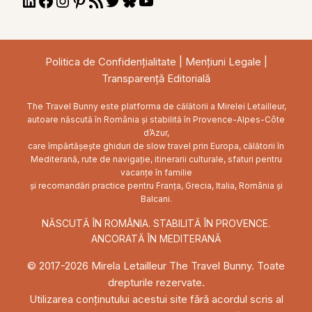
LinkedIn
Facebook
Instagram
Pinterest
RSS
Twitter
Bluesky
YouTube
Feed
Politica de Confidențialitate
|
Mențiuni Legale
|
Transparență Editorială
The Travel Bunny este platforma de călătorii a Mirelei Letailleur,
autoare născută în România și stabilită în Provence-Alpes-Côte
d’Azur,
care împărtășește ghiduri de slow travel prin Europa, călătorii în
Mediterană, rute de navigație, itinerarii culturale, sfaturi pentru
vacanțe în familie
și recomandări practice pentru Franța, Grecia, Italia, România și
Balcani.
NĂSCUTĂ ÎN ROMÂNIA. STABILITĂ ÎN PROVENCE.
ANCORATĂ ÎN MEDITERANĂ
© 2017-2026 Mirela Letailleur The Travel Bunny. Toate
drepturile rezervate.
Utilizarea conținutului acestui site fără acordul scris al