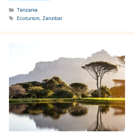
Categorii
Tanzania
Etichete
Ecoturism
,
Zanzibar