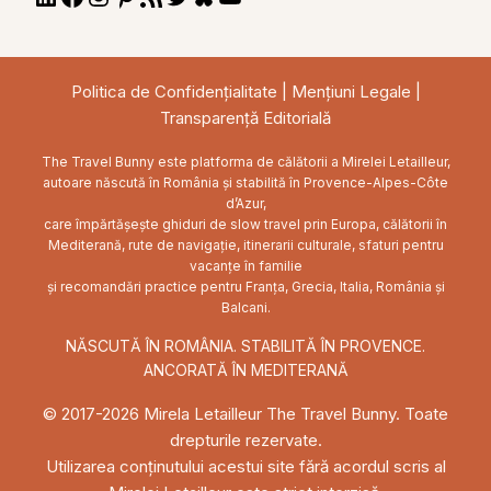
Feed
Politica de Confidențialitate
|
Mențiuni Legale
|
Transparență Editorială
The Travel Bunny este platforma de călătorii a Mirelei Letailleur,
autoare născută în România și stabilită în Provence-Alpes-Côte
d’Azur,
care împărtășește ghiduri de slow travel prin Europa, călătorii în
Mediterană, rute de navigație, itinerarii culturale, sfaturi pentru
vacanțe în familie
și recomandări practice pentru Franța, Grecia, Italia, România și
Balcani.
NĂSCUTĂ ÎN ROMÂNIA. STABILITĂ ÎN PROVENCE.
ANCORATĂ ÎN MEDITERANĂ
© 2017-2026 Mirela Letailleur The Travel Bunny. Toate
drepturile rezervate.
Utilizarea conținutului acestui site fără acordul scris al