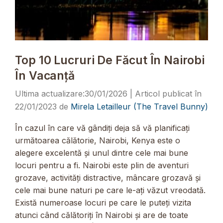
Top 10 Lucruri De Făcut În Nairobi
În Vacanță
30/01/2026
22/01/2023
de
Mirela Letailleur (The Travel Bunny)
În cazul în care vă gândiți deja să vă planificați
următoarea călătorie, Nairobi, Kenya este o
alegere excelentă și unul dintre cele mai bune
locuri pentru a fi. Nairobi este plin de aventuri
grozave, activități distractive, mâncare grozavă și
cele mai bune naturi pe care le-ați văzut vreodată.
Există numeroase locuri pe care le puteți vizita
atunci când călătoriți în Nairobi și are de toate