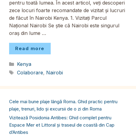
pentru toată lumea. În acest articol, veți descoperi
zece locuri foarte recomandate de vizitat și lucruri
de făcut în Nairobi Kenya. 1. Vizitați Parcul
Național Nairobi Se știe că Nairobi este singurul
oraș din lume …
Read more
Categorii
Kenya
Etichete
Colaborare
,
Nairobi
Cele mai bune plaje lângă Roma. Ghid practic pentru
plaje, trenuri, lido și excursii de o zi din Roma
Vizitează Posidonia Antibes: Ghid complet pentru
Espace Mer et Littoral și traseul de coastă din Cap
d’Antibes