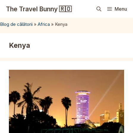
Sari
The Travel Bunny 🇷🇴
Menu
la
conținut
Blog de călătorii
»
Africa
»
Kenya
Kenya