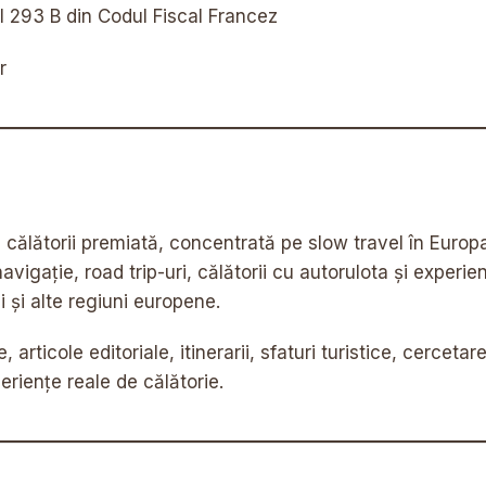
ul 293 B din Codul Fiscal Francez
r
ălătorii premiată, concentrată pe slow travel în Europa, 
navigație, road trip-uri, călătorii cu autorulota și exper
i și alte regiuni europene.
 articole editoriale, itinerarii, sfaturi turistice, cerceta
riențe reale de călătorie.