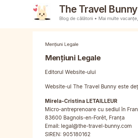
Sari
The Travel Bunny
la
Blog de călătorii • Mai multe vacanțe, 
conținut
Mențiuni Legale
Mențiuni Legale
Editorul Website-ului
Website-ul The Travel Bunny este deți
Mirela-Cristina LETAILLEUR
Micro-antreprenoare cu sediul în Fran
83600 Bagnols-en-Forêt, Franța
Email: legal@the-travel-bunny.com
SIREN: 905180162