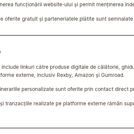
nerea funcționării website-ului și permit menținerea inde
e oferite gratuit și parteneriatele plătite sunt semnalate
e
ude linkuri către produse digitale de călătorie, ghiduri t
tforme externe, inclusiv Rexby, Amazon și Gumroad.
tinerariile personalizate sunt oferite prin contact direct p
și tranzacțiile realizate pe platforme externe rămân supuse