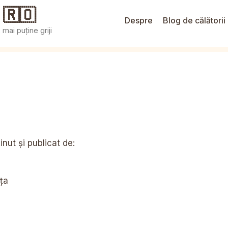
 🇷🇴
Despre
Blog de călătorii
mai puține griji
nut și publicat de:
ța