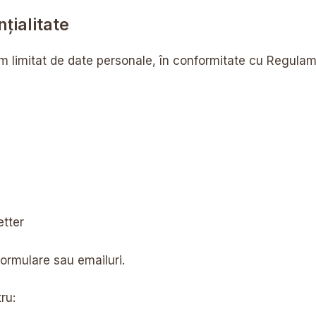
țialitate
 limitat de date personale, în conformitate cu Regulame
etter
 formulare sau emailuri.
ru: