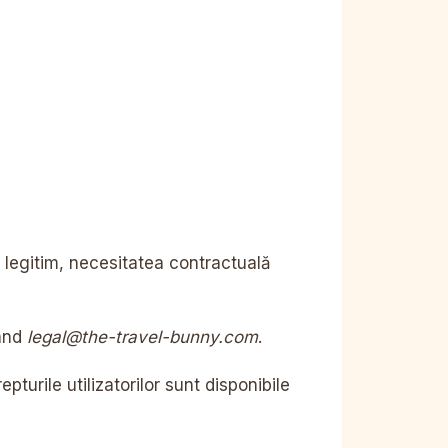
 legitim, necesitatea contractuală
tând
legal@the-travel-bunny.com
.
turile utilizatorilor sunt disponibile