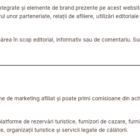
integrate și elemente de brand prezente pe acest website
ul unor parteneriate, relații de afiliere, utilizări editoria
părea în scop editorial, informativ sau de comentariu. S
 de marketing afiliat și poate primi comisioane din achiz
latforme de rezervări turistice, furnizori de cazare, furniz
organizații turistice și servicii legate de călătorii.