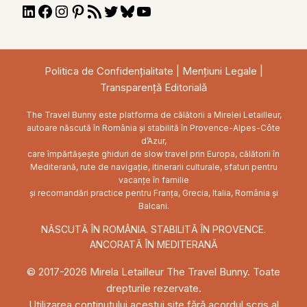
LinkedIn
Facebook
Instagram
Pinterest
RSS
Twitter
Bluesky
YouTube
Feed
Politica de Confidențialitate
|
Mențiuni Legale
|
Transparență Editorială
The Travel Bunny este platforma de călătorii a Mirelei Letailleur,
autoare născută în România și stabilită în Provence-Alpes-Côte
d’Azur,
care împărtășește ghiduri de slow travel prin Europa, călătorii în
Mediterană, rute de navigație, itinerarii culturale, sfaturi pentru
vacanțe în familie
și recomandări practice pentru Franța, Grecia, Italia, România și
Balcani.
NĂSCUTĂ ÎN ROMÂNIA. STABILITĂ ÎN PROVENCE.
ANCORATĂ ÎN MEDITERANĂ
© 2017-2026 Mirela Letailleur The Travel Bunny. Toate
drepturile rezervate.
Utilizarea conținutului acestui site fără acordul scris al