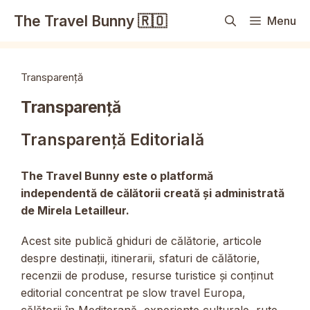
Sari
The Travel Bunny 🇷🇴
Menu
la
conținut
Transparență
Transparență
Transparență Editorială
The Travel Bunny este o platformă
independentă de călătorii creată și administrată
de Mirela Letailleur.
Acest site publică ghiduri de călătorie, articole
despre destinații, itinerarii, sfaturi de călătorie,
recenzii de produse, resurse turistice și conținut
editorial concentrat pe slow travel Europa,
călătorii în Mediterană, experiențe culturale, rute