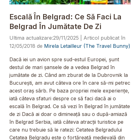
Escală În Belgrad: Ce Să Faci La
Belgrad În Jumătate De Zi
29/11/2025
12/05/2018
de
Mirela Letailleur (The Travel Bunny)
Dacă iei un avion spre sud-estul Europei, șunt
destul de mari șansele de a vedea Belgrad în
jumătate de zi. Când am zburat de la Dubrovnik la
București, am avut câteva ore în care să-mi petrec
acest oraș sârb. Pe baza propriei mele experiențe,
iată câteva sfaturi despre ce să faci dacă ai o
escală în Belgrad. Ce să vezi în Belgrad în jumătate
de zi Dacă ai doar o dimineață sau o după-amiază
în Belgrad Serbia, iată câteva atracții turistice pe
care nu trebuie să le ratezi: Cetatea Belgradului
Cetatea Belgradu este o fortăreață medievală din