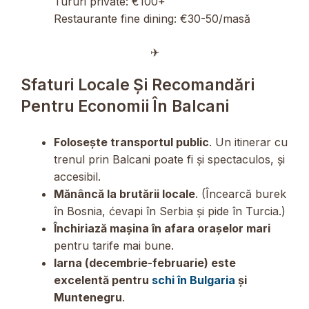
Tururi private: €100+
Restaurante fine dining: €30-50/masă
✈︎
Sfaturi Locale Și Recomandări
Pentru Economii În Balcani
Folosește transportul public
. Un itinerar cu
trenul prin Balcani poate fi și spectaculos, și
accesibil.
Mănâncă la brutării locale
. (Încearcă burek
în Bosnia, ćevapi în Serbia și pide în Turcia.)
Închiriază mașina în afara orașelor mari
pentru tarife mai bune.
Iarna (decembrie-februarie) este
excelentă pentru
schi în Bulgaria
și
Muntenegru
.