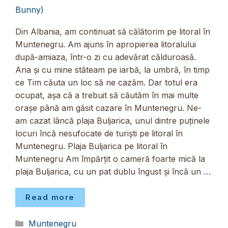
Bunny)
Din Albania, am continuat să călătorim pe litoral în
Muntenegru. Am ajuns în apropierea litoralului
după-amiaza, într-o zi cu adevărat călduroasă.
Ana și cu mine stăteam pe iarbă, la umbră, în timp
ce Tim căuta un loc să ne cazăm. Dar totul era
ocupat, așa că a trebuit să căutăm în mai multe
orașe până am găsit cazare în Muntenegru. Ne-
am cazat lâncă plaja Buljarica, unul dintre puținele
locuri încă nesufocate de turiști pe litoral în
Muntenegru. Plaja Buljarica pe litoral în
Muntenegru Am împărțit o cameră foarte mică la
plaja Buljarica, cu un pat dublu îngust și încă un …
Read more
Categorii
Muntenegru