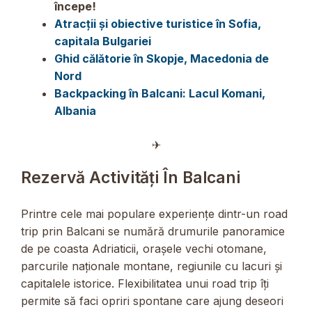
începe!
Atracții și obiective turistice în Sofia,
capitala Bulgariei
Ghid călătorie în Skopje, Macedonia de
Nord
Backpacking în Balcani: Lacul Komani,
Albania
✈︎
Rezervă Activități În Balcani
Printre cele mai populare experiențe dintr-un road
trip prin Balcani se numără drumurile panoramice
de pe coasta Adriaticii, orașele vechi otomane,
parcurile naționale montane, regiunile cu lacuri și
capitalele istorice. Flexibilitatea unui road trip îți
permite să faci opriri spontane care ajung deseori