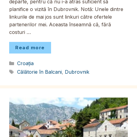
departe, pentru că nu i-a atras suficient să
planifice o vizită în Dubrovnik. Notă: Unele dintre
linkurile de mai jos sunt linkuri către ofertele
partenerilor mei. Aceasta înseamnă că, fără
costuri …
Read more
Categorii
Croația
Etichete
Călătorie în Balcani
,
Dubrovnik