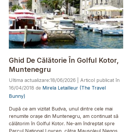
Ghid De Călătorie În Golful Kotor,
Muntenegru
18/06/2026
16/04/2018
de
Mirela Letailleur (The Travel
Bunny)
După ce am vizitat Budva, unul dintre cele mai
renumite orașe din Muntenegru, am continuat să
călătorim în Golful Kotor. Ne-am îndreptat spre
Parcul Național Lovcen, către Mausoleul Njegos,