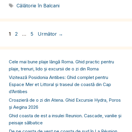
Etichete
Călătorie în Balcani
Pagina
Pagina
Pagina
1
2
…
5
Următor
→
Cele mai bune plaje lângă Roma. Ghid practic pentru
plaje, trenuri, lido și excursii de o zi din Roma
Vizitează Posidonia Antibes: Ghid complet pentru
Espace Mer et Littoral și traseul de coastă din Cap
d’Antibes
Croazieră de o zi din Atena. Ghid Excursie Hydra, Poros
și Aegina 2026
Ghid coasta de est a insulei Reunion. Cascade, vanilie și
peisaje sălbatice
De pe coasta de vest pe coasta de sud în La Réunion,