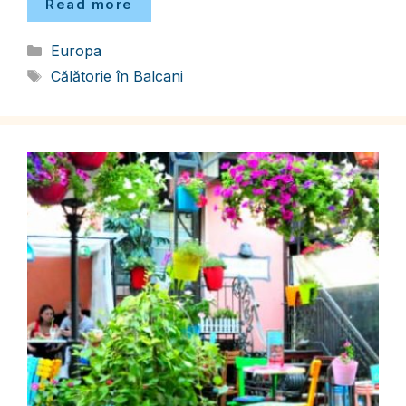
Read more
Categorii
Europa
Etichete
Călătorie în Balcani