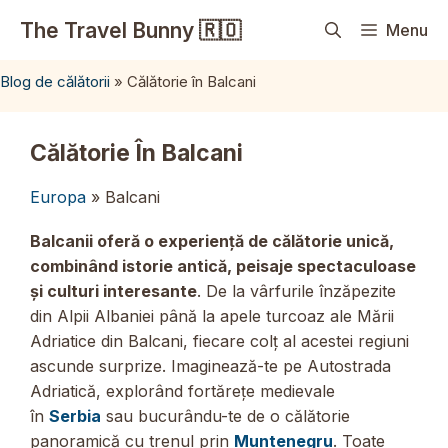
Sari
The Travel Bunny 🇷🇴
Menu
la
conținut
Blog de călătorii
»
Călătorie în Balcani
Călătorie În Balcani
Europa
» Balcani
Balcanii oferă o experiență de călătorie unică,
combinând istorie antică, peisaje spectaculoase
și culturi interesante
. De la vârfurile înzăpezite
din Alpii Albaniei până la apele turcoaz ale Mării
Adriatice din Balcani, fiecare colț al acestei regiuni
ascunde surprize.
Imaginează-te pe Autostrada
Adriatică, explorând fortărețe medievale
în
Serbia
sau bucurându-te de o călătorie
panoramică cu trenul prin
Muntenegru
.
Toate