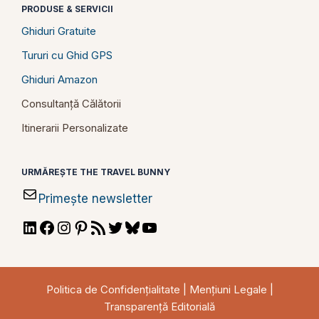
PRODUSE & SERVICII
Ghiduri Gratuite
Tururi cu Ghid GPS
Ghiduri Amazon
Consultanță Călătorii
Itinerarii Personalizate
URMĂREȘTE THE TRAVEL BUNNY
Primește newsletter
LinkedIn
Facebook
Instagram
Pinterest
RSS
Twitter
Bluesky
YouTube
Feed
Politica de Confidențialitate
|
Mențiuni Legale
|
Transparență Editorială