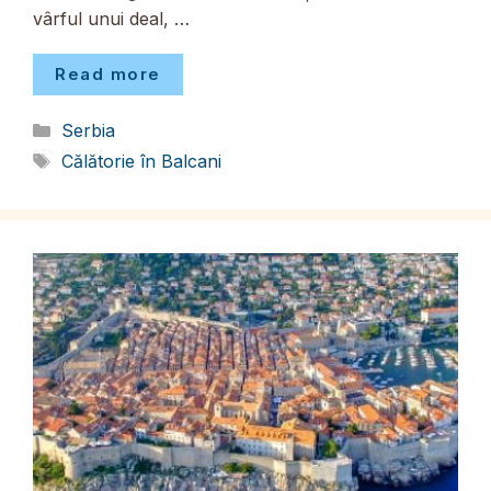
vârful unui deal, …
Read more
Categorii
Serbia
Etichete
Călătorie în Balcani