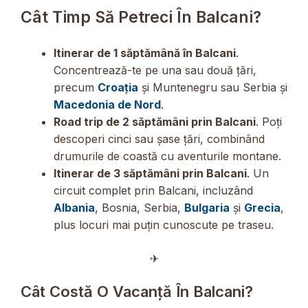
Cât Timp Să Petreci În Balcani?
Itinerar de 1 săptămână în Balcani
.
Concentrează-te pe una sau două țări,
precum
Croația
și Muntenegru sau Serbia și
Macedonia de Nord
.
Road trip de 2 săptămâni prin Balcani
. Poți
descoperi cinci sau șase țări, combinând
drumurile de coastă cu aventurile montane.
Itinerar de 3 săptămâni prin Balcani
. Un
circuit complet prin Balcani, incluzând
Albania
, Bosnia, Serbia,
Bulgaria
și
Grecia
,
plus locuri mai puțin cunoscute pe traseu.
✈︎
Cât Costă O Vacanță În Balcani?