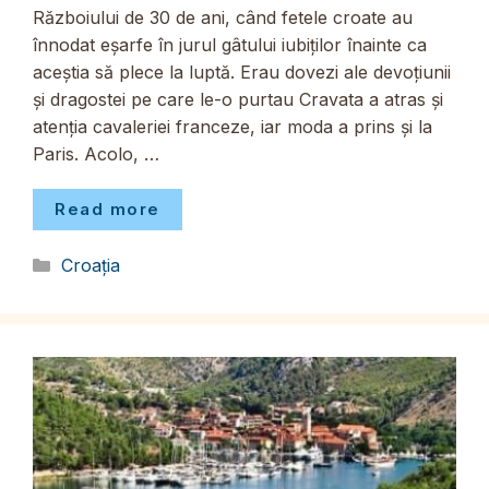
Războiului de 30 de ani, când fetele croate au
înnodat eșarfe în jurul gâtului iubiților înainte ca
aceștia să plece la luptă. Erau dovezi ale devoțiunii
și dragostei pe care le-o purtau Cravata a atras și
atenția cavaleriei franceze, iar moda a prins și la
Paris. Acolo, …
Read more
Categorii
Croația