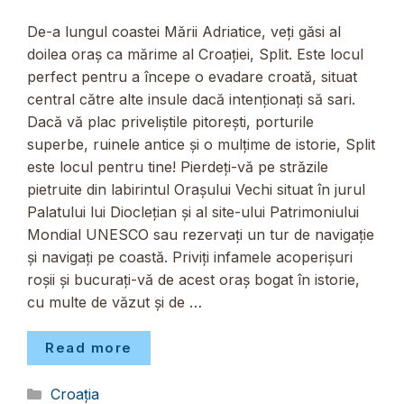
De-a lungul coastei Mării Adriatice, veți găsi al
doilea oraș ca mărime al Croației, Split. Este locul
perfect pentru a începe o evadare croată, situat
central către alte insule dacă intenționați să sari.
Dacă vă plac priveliștile pitorești, porturile
superbe, ruinele antice și o mulțime de istorie, Split
este locul pentru tine! Pierdeți-vă pe străzile
pietruite din labirintul Orașului Vechi situat în jurul
Palatului lui Dioclețian și al site-ului Patrimoniului
Mondial UNESCO sau rezervați un tur de navigație
și navigați pe coastă. Priviți infamele acoperișuri
roșii și bucurați-vă de acest oraș bogat în istorie,
cu multe de văzut și de …
Read more
Categorii
Croația