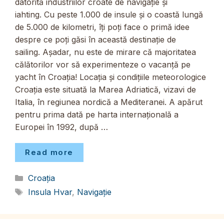
datorită industriilor croate de navigație și
iahting. Cu peste 1.000 de insule și o coastă lungă
de 5.000 de kilometri, îți poți face o primă idee
despre ce poți găsi în această destinație de
sailing. Așadar, nu este de mirare că majoritatea
călătorilor vor să experimenteze o vacanță pe
yacht în Croația! Locația și condițiile meteorologice
Croația este situată la Marea Adriatică, vizavi de
Italia, în regiunea nordică a Mediteranei. A apărut
pentru prima dată pe harta internațională a
Europei în 1992, după …
Read more
Categorii
Croația
Etichete
Insula Hvar
,
Navigație