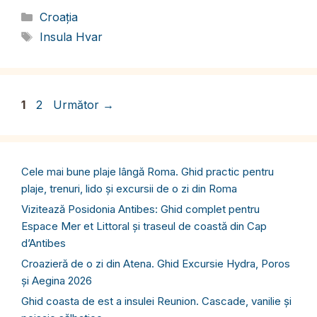
Categorii
Croația
Etichete
Insula Hvar
Pagina
Pagina
1
2
Următor
→
Cele mai bune plaje lângă Roma. Ghid practic pentru
plaje, trenuri, lido și excursii de o zi din Roma
Vizitează Posidonia Antibes: Ghid complet pentru
Espace Mer et Littoral și traseul de coastă din Cap
d’Antibes
Croazieră de o zi din Atena. Ghid Excursie Hydra, Poros
și Aegina 2026
Ghid coasta de est a insulei Reunion. Cascade, vanilie și