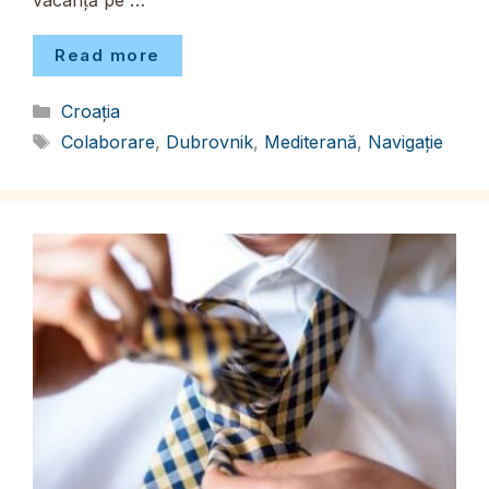
vacanță pe …
Read more
Categorii
Croația
Etichete
Colaborare
,
Dubrovnik
,
Mediterană
,
Navigație