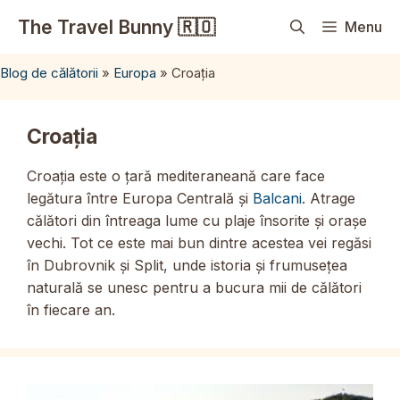
Sari
The Travel Bunny 🇷🇴
Menu
la
conținut
Blog de călătorii
»
Europa
»
Croația
Croația
Croația este o țară mediteraneană care face
legătura între Europa Centrală și
Balcani
. Atrage
călători din întreaga lume cu plaje însorite și orașe
vechi. Tot ce este mai bun dintre acestea vei regăsi
în Dubrovnik și Split, unde istoria și frumusețea
naturală se unesc pentru a bucura mii de călători
în fiecare an.