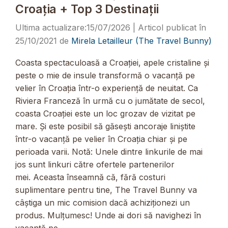
Croația + Top 3 Destinații
15/07/2026
25/10/2021
de
Mirela Letailleur (The Travel Bunny)
Coasta spectaculoasă a Croației, apele cristaline și
peste o mie de insule transformă o vacanță pe
velier în Croația într-o experiență de neuitat. Ca
Riviera Franceză în urmă cu o jumătate de secol,
coasta Croației este un loc grozav de vizitat pe
mare. Și este posibil să găsești ancoraje liniștite
într-o vacanță pe velier în Croația chiar și pe
perioada varii. Notă: Unele dintre linkurile de mai
jos sunt linkuri către ofertele partenerilor
mei. Aceasta înseamnă că, fără costuri
suplimentare pentru tine, The Travel Bunny va
câștiga un mic comision dacă achiziționezi un
produs. Mulțumesc! Unde ai dori să navighezi în