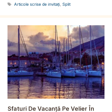
Etichete
Articole scrise de invitați
,
Split
Sfaturi De Vacanță Pe Velier În