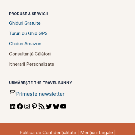
PRODUSE & SERVICII
Ghiduri Gratuite
Tururi cu Ghid GPS
Ghiduri Amazon
Consultanță Călătorii
Itinerarii Personalizate
URMĂREȘTE THE TRAVEL BUNNY
Primește newsletter
LinkedIn
Facebook
Instagram
Pinterest
RSS
Twitter
Bluesky
YouTube
Feed
Politica de Confidențialitate
|
Mențiuni Legale
|