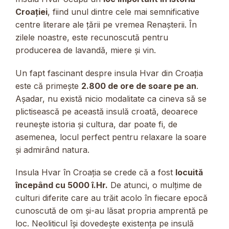
Croației
, fiind unul dintre cele mai semnificative
centre literare ale țării pe vremea Renașterii. În
zilele noastre, este recunoscută pentru
producerea de lavandă, miere și vin.
Un fapt fascinant despre insula Hvar din Croația
este că primește
2.800 de ore de soare pe an
.
Așadar, nu există nicio modalitate ca cineva să se
plictisească pe această insulă croată, deoarece
reunește istoria și cultura, dar poate fi, de
asemenea, locul perfect pentru relaxare la soare
și admirând natura.
Insula Hvar în Croația se crede că a fost
locuită
începând cu 5000 î.Hr.
De atunci, o mulțime de
culturi diferite care au trăit acolo în fiecare epocă
cunoscută de om și-au lăsat propria amprentă pe
loc. Neoliticul își dovedește existența pe insulă