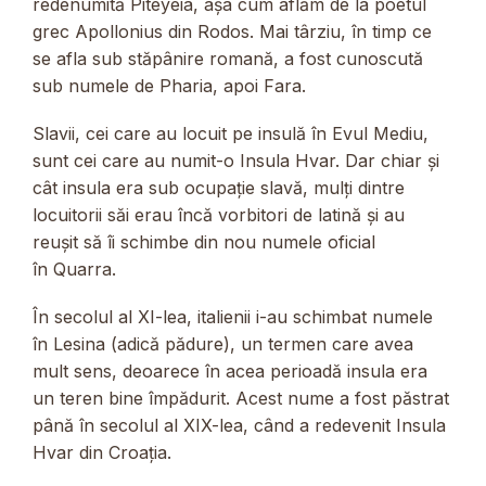
redenumită Piteyeia, așa cum aflăm de la poetul
grec Apollonius din Rodos. Mai târziu, în timp ce
se afla sub stăpânire romană, a fost cunoscută
sub numele de Pharia, apoi Fara.
Slavii, cei care au locuit pe insulă în Evul Mediu,
sunt cei care au numit-o Insula Hvar. Dar chiar și
cât insula era sub ocupație slavă, mulți dintre
locuitorii săi erau încă vorbitori de latină și au
reușit să îi schimbe din nou numele oficial
în Quarra.
În secolul al XI-lea, italienii i-au schimbat numele
în Lesina (adică pădure), un termen care avea
mult sens, deoarece în acea perioadă insula era
un teren bine împădurit. Acest nume a fost păstrat
până în secolul al XIX-lea, când a redevenit Insula
Hvar din Croația.