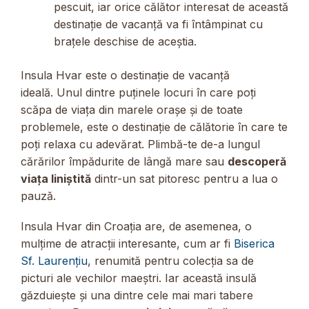
pescuit, iar orice călător interesat de această
destinație de vacanță va fi întâmpinat cu
brațele deschise de aceștia.
Insula Hvar este o destinație de vacanță
ideală. Unul dintre puținele locuri în care poți
scăpa de viața din marele orașe și de toate
problemele, este o destinație de călătorie în care te
poți relaxa cu adevărat. Plimbă-te de-a lungul
cărărilor împădurite de lângă mare sau
descoperă
viața liniștită
dintr-un sat pitoresc pentru a lua o
pauză.
Insula Hvar din Croația are, de asemenea, o
mulțime de atracții interesante, cum ar fi
Biserica
Sf. Laurențiu
, renumită pentru colecția sa de
picturi ale vechilor maeștri. Iar această insulă
găzduiește și una dintre cele mai mari tabere