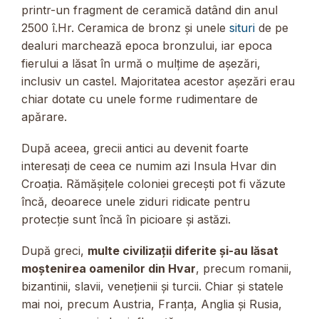
printr-un fragment de ceramică datând din anul
2500 î.Hr. Ceramica de bronz și unele
situri
de pe
dealuri marchează epoca bronzului, iar epoca
fierului a lăsat în urmă o mulțime de așezări,
inclusiv un castel. Majoritatea acestor așezări erau
chiar dotate cu unele forme rudimentare de
apărare.
După aceea, grecii antici au devenit foarte
interesați de ceea ce numim azi Insula Hvar din
Croația. Rămășițele coloniei grecești pot fi văzute
încă, deoarece unele ziduri ridicate pentru
protecție sunt încă în picioare și astăzi.
După greci,
multe civilizații diferite și-au lăsat
moștenirea oamenilor din Hvar
, precum romanii,
bizantinii, slavii, venețienii și turcii. Chiar și statele
mai noi, precum Austria, Franța, Anglia și Rusia,