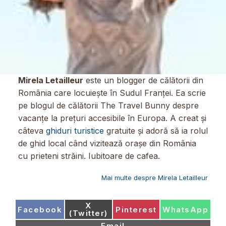
Mirela Letailleur
este un blogger de călătorii din
România care locuiește în Sudul Franței. Ea scrie
pe blogul de călătorii The Travel Bunny despre
vacanțe la prețuri accesibile în Europa. A creat și
câteva
ghiduri turistice
gratuite și adoră să ia rolul
de ghid local când vizitează orașe din România
cu prieteni străini. Iubitoare de cafea.
Mai multe despre Mirela Letailleur
Share
X
Share
Share
Share
Facebook
Pinterest
WhatsApp
on
(Twitter)
on
on
on
Share
Email