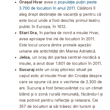
Orașul Hvar
avea o
populație puțin peste
3.700 de locuitori în anul 2011
. Călătorii îl
aleg drept destinație de vacanță și pentru că
este locul unde a fost deschis primul teatru
public în Europa, în 1612.
Stari Gra
, în partea de nord a insulei Hvar,
avea aproape trei mii de locuitori în 2011.
Este locul unora dintre primele așezări
umane ale antichității din Marea Adriatică.
Jelsa
, un oraș din partea central-nordică a
insulei, a avut doar 1.801 de locuitori în 2011.
Sucuraj
este un oraș pitoresc situat pe
capul estic al insulei Hvar din Croația despre
care se spune că are o vechime de 2.300 de
ani. Sucuraj a fost binecuvântat cu un climat
blând și o zonă rurală minunată, făcându-l și
mai potrivit pentru reflecție și relaxare. Cei
357 de locuitori ai săi trăiesc din turism și