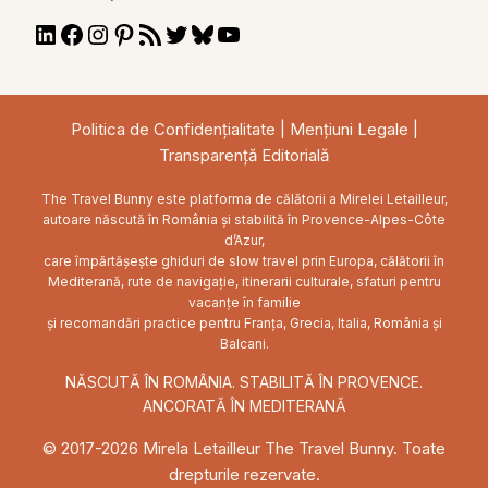
LinkedIn
Facebook
Instagram
Pinterest
RSS
Twitter
Bluesky
YouTube
Feed
Politica de Confidențialitate
|
Mențiuni Legale
|
Transparență Editorială
The Travel Bunny este platforma de călătorii a Mirelei Letailleur,
autoare născută în România și stabilită în Provence-Alpes-Côte
d’Azur,
care împărtășește ghiduri de slow travel prin Europa, călătorii în
Mediterană, rute de navigație, itinerarii culturale, sfaturi pentru
vacanțe în familie
și recomandări practice pentru Franța, Grecia, Italia, România și
Balcani.
NĂSCUTĂ ÎN ROMÂNIA. STABILITĂ ÎN PROVENCE.
ANCORATĂ ÎN MEDITERANĂ
© 2017-2026 Mirela Letailleur The Travel Bunny. Toate
drepturile rezervate.