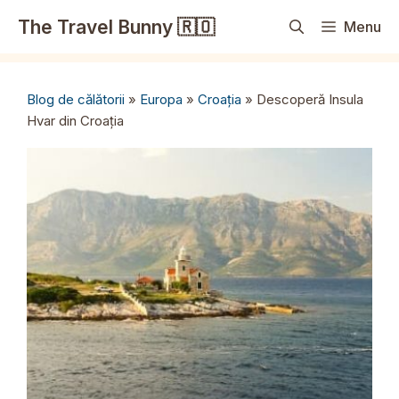
Sari
The Travel Bunny 🇷🇴
Menu
la
conținut
Blog de călătorii
»
Europa
»
Croația
»
Descoperă Insula
Hvar din Croația