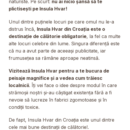
naturiste. Pe scurt:
nu ai nicio șansă să te
plictisești pe Insula Hvar!
Unul dintre puținele locuri pe care omul nu le-a
distrus încă,
Insula Hvar din Croația este o
destinație de călătorie obligatorie
, la fel ca multe
alte locuri celebre din lume. Singura diferență este
că nu a avut parte de aceeași publicitate, iar
frumusețea sa rămâne aproape neatinsă.
Vizitează Insula Hvar pentru a te bucura de
peisaje magnifice și a vedea cum trăiesc
localnicii
. Îți vei face o idee despre modul în care
strămoșii noștri și-au câștigat existența fără a fi
nevoie să lucreze în fabrici zgomotoase și în
condiții toxice.
De fapt, Insula Hvar din Croația este unul dintre
cele mai bune destinații de călătorie!.