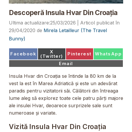
Descoperă Insula Hvar Din Croația
25/03/2026
29/04/2020
de
Mirela Letailleur (The Travel
Bunny)
Share
X
Share
Share
Share
Facebook
Pinterest
WhatsApp
on
(Twitter)
on
on
on
Share
Email
on
Insula Hvar din Croația se întinde la 80 km de la
vest la est în Marea Adriatică și este un adevărat
paradis pentru vizitatorii săi. Călătorii din întreaga
lume aleg să explorez toate cele patru părți majore
ale insulei Hvar, deoarece surprizele sale sunt
numeroase și variate.
Vizită Insula Hvar Din Croația