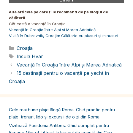
on
Alte articole pe care ți le recomand de pe blogul de
călătorii
Cât costă o vacanță în Croația
Vacanță în Croația între Alpi și Marea Adriatică
Vizită în Dubrovnik, Croația: Călătorie cu plusuri și minusuri
Categorii
Croația
Etichete
Insula Hvar
Vacanță în Croația între Alpi și Marea Adriatică
15 destinații pentru o vacanță pe yacht în
Croația
Cele mai bune plaje lângă Roma. Ghid practic pentru
plaje, trenuri, lido și excursii de o zi din Roma
Vizitează Posidonia Antibes: Ghid complet pentru
Espace Mer et Littoral și traseul de coastă din Cap