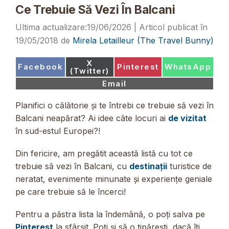
Ce Trebuie Să Vezi În Balcani
19/06/2026
19/05/2018
de
Mirela Letailleur (The Travel Bunny)
Share
X
Share
Share
Share
Facebook
Pinterest
WhatsApp
on
(Twitter)
on
on
on
Share
Email
on
Planifici o călătorie și te întrebi ce trebuie să vezi în
Balcani neapărat? Ai idee câte locuri ai
de vizitat
în sud-estul Europei?!
Din fericire, am pregătit această listă cu tot ce
trebuie să vezi în Balcani, cu
destinații
turistice de
neratat, evenimente minunate și experiențe geniale
pe care trebuie să le încerci!
Pentru a păstra lista la îndemână, o poți salva pe
Pinterest
la sfârșit. Poți și să o tipărești, dacă îți