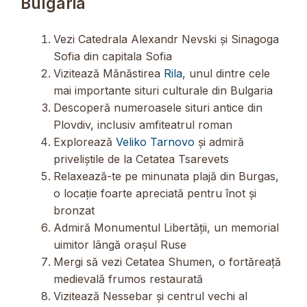
Bulgaria
Vezi Catedrala Alexandr Nevski și Sinagoga
Sofia din capitala Sofia
Vizitează Mănăstirea
Rila
, unul dintre cele
mai importante situri culturale din Bulgaria
Descoperă numeroasele situri antice din
Plovdiv, inclusiv amfiteatrul roman
Explorează
Veliko Tarnovo
și admiră
priveliștile de la Cetatea Tsarevets
Relaxează-te pe minunata plajă din Burgas,
o locație foarte apreciată pentru înot și
bronzat
Admiră Monumentul Libertății, un memorial
uimitor lângă orașul Ruse
Mergi să vezi Cetatea Shumen, o fortăreață
medievală frumos restaurată
Vizitează Nessebar și centrul vechi al