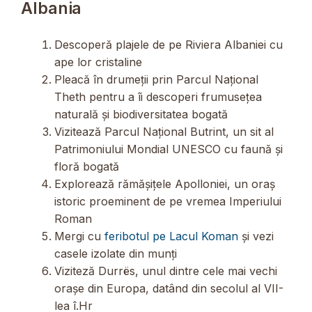
Albania
Descoperă plajele de pe Riviera Albaniei cu
ape lor cristaline
Pleacă în drumeții prin Parcul Național
Theth pentru a îi descoperi frumusețea
naturală și biodiversitatea bogată
Vizitează Parcul Național Butrint, un sit al
Patrimoniului Mondial UNESCO cu faună și
floră bogată
Explorează rămășițele Apolloniei, un oraș
istoric proeminent de pe vremea Imperiului
Roman
Mergi cu
feribotul pe Lacul Koman
și vezi
casele izolate din munți
Viziteză Durrës, unul dintre cele mai vechi
orașe din Europa, datând din secolul al VII-
lea î.Hr