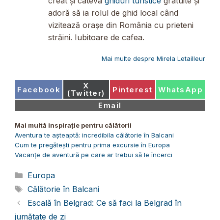
creat și câteva
ghiduri turistice
gratuite și
adoră să ia rolul de ghid local când
vizitează orașe din România cu prieteni
străini. Iubitoare de cafea.
Mai multe despre Mirela Letailleur
Share
X
Share
Share
Share
Facebook
Pinterest
WhatsApp
on
(Twitter)
on
on
on
Share
Email
on
Mai multă inspirație pentru călătorii
Aventura te așteaptă: incredibila călătorie în Balcani
Cum te pregătești pentru prima excursie în Europa
Vacanțe de aventură pe care ar trebui să le încerci
Categorii
Europa
Etichete
Călătorie în Balcani
Escală în Belgrad: Ce să faci la Belgrad în
jumătate de zi