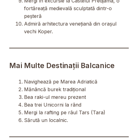
Mergi în excursie la Castelul Predjama, o
fortăreață medievală sculptată dintr-o
peșteră
Admiră arhitectura venețiană din orașul
vechi Koper.
Mai Multe Destinații Balcanice
Navighează pe Marea Adriatică
Mănâncă burek tradițional
Bea raki-ul mereu prezent
Bea trei Unicorni la rând
Mergi la rafting pe râul Tars (Tara)
Sărută un localnic.