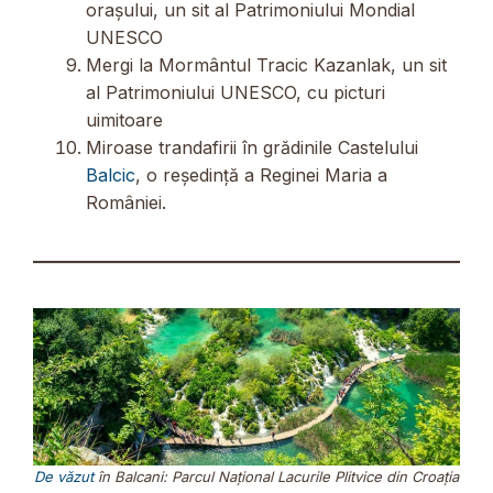
orașului, un sit al Patrimoniului Mondial
UNESCO
Mergi la Mormântul Tracic Kazanlak, un sit
al Patrimoniului UNESCO, cu picturi
uimitoare
Miroase trandafirii în grădinile Castelului
Balcic
, o reședință a Reginei Maria a
României.
De văzut
în Balcani: Parcul Național Lacurile Plitvice din Croația