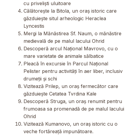
cu priveliști uluitoare
Călătorește la Bitola, un oraș istoric care
găzduiește situl arheologic Heraclea
Lyncestis
Mergi la Mănăstirea Sf. Naum, o mănăstire
medievală de pe malul lacului Ohrid
Descoperă arcul Național Mavrovo, cu o
mare varietate de animale sălbatice
Pleacă în excursie în Parcul Național
Pelister pentru activități în aer liber, inclusiv
drumeții și schi
Vizitează Prilep, un oraș fermecător care
găzduiește Cetatea Tvrdina Kale
Descoperă Struga, un oraș renumit pentru
frumoasa sa promenadă de pe malul lacului
Ohrid
Vizitează Kumanovo, un oraș istoric cu o
veche fortăreață impunătoare.