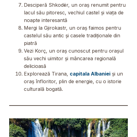
Desciperă Shkodër, un oraș renumit pentru
lacul său pitoresc, vechiul castel și viața de
noapte interesantă
Mergi la Gjirokastr, un oraș faimos pentru
castelul său antic și casele tradiționale din
piatră
Vezi Korç, un oraș cunoscut pentru orașul
său vechi uimitor și mâncarea regională
delicioasă
Explorează Tirana,
capitala Albaniei
și un
oraș înfloritor, plin de energie, cu o istorie
culturală bogată.