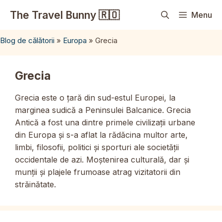
Sari
The Travel Bunny 🇷🇴
Menu
la
conținut
Blog de călătorii
»
Europa
»
Grecia
Grecia
Grecia este o țară din sud-estul Europei, la
marginea sudică a Peninsulei Balcanice. Grecia
Antică a fost una dintre primele civilizații urbane
din Europa și s-a aflat la rădăcina multor arte,
limbi, filosofii, politici și sporturi ale societății
occidentale de azi. Moștenirea culturală, dar și
munții și plajele frumoase atrag vizitatorii din
străinătate.