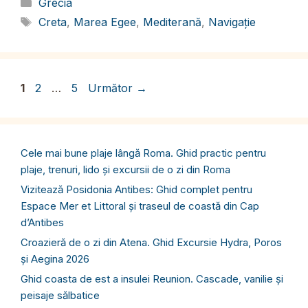
Categorii
Grecia
Etichete
Creta
,
Marea Egee
,
Mediterană
,
Navigație
Pagina
Pagina
Pagina
1
2
…
5
Următor
→
Cele mai bune plaje lângă Roma. Ghid practic pentru
plaje, trenuri, lido și excursii de o zi din Roma
Vizitează Posidonia Antibes: Ghid complet pentru
Espace Mer et Littoral și traseul de coastă din Cap
d’Antibes
Croazieră de o zi din Atena. Ghid Excursie Hydra, Poros
și Aegina 2026
Ghid coasta de est a insulei Reunion. Cascade, vanilie și
peisaje sălbatice