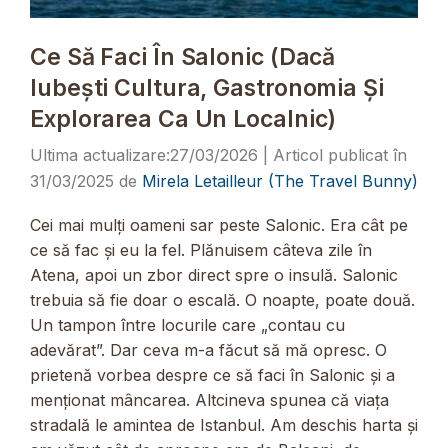
Ce Să Faci În Salonic (dacă
Iubești Cultura, Gastronomia Și
Explorarea Ca Un Localnic)
27/03/2026
31/03/2025
de
Mirela Letailleur (The Travel Bunny)
Cei mai mulți oameni sar peste Salonic. Era cât pe
ce să fac și eu la fel. Plănuisem câteva zile în
Atena, apoi un zbor direct spre o insulă. Salonic
trebuia să fie doar o escală. O noapte, poate două.
Un tampon între locurile care „contau cu
adevărat”. Dar ceva m-a făcut să mă opresc. O
prietenă vorbea despre ce să faci în Salonic și a
menționat mâncarea. Altcineva spunea că viața
stradală le amintea de Istanbul. Am deschis harta și