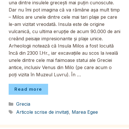
una dintre insulele grecești mai puțin cunoscute.
Dar nu îmi pot imagina că va rămâne așa mult timp
– Milos are unele dintre cele mai tari plaje pe care
le-am vizitat vreodată. Insula este de origine
vulcanică, cu ultima erupție de acum 90.000 de ani
creând peisaje impresionante și plaje unice.
Arheologii notează că Insula Milos a fost locuită
încă din 2300 î.Hr., iar excavațiile au scos la iveală
unele dintre cele mai faimoase statui ale Greciei
antice, inclusiv Venus din Milo (pe care acum o
poți vizita în Muzeul Luvru). În …
Read more
Categorii
Grecia
Etichete
Articole scrise de invitați
,
Marea Egee