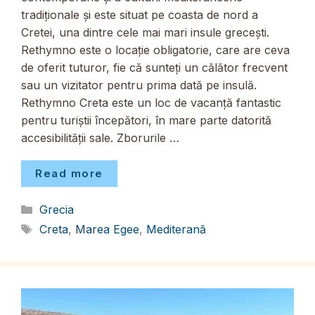
tradiționale și este situat pe coasta de nord a
Cretei, una dintre cele mai mari insule grecești.
Rethymno este o locație obligatorie, care are ceva
de oferit tuturor, fie că sunteți un călător frecvent
sau un vizitator pentru prima dată pe insulă.
Rethymno Creta este un loc de vacanță fantastic
pentru turiștii începători, în mare parte datorită
accesibilității sale. Zborurile …
Read more
Categorii
Grecia
Etichete
Creta
,
Marea Egee
,
Mediterană