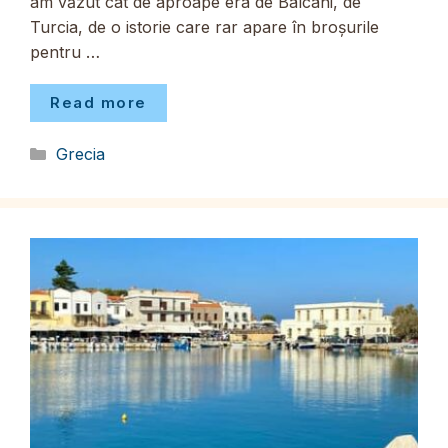
am văzut cât de aproape era de Balcani, de
Turcia, de o istorie care rar apare în broșurile
pentru …
Read more
Categorii
Grecia