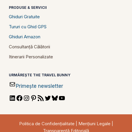
PRODUSE & SERVICII
Ghiduri Gratuite
Tururi cu Ghid GPS
Ghiduri Amazon
Consultanță Călătorii
Itinerarii Personalizate
URMĂREȘTE THE TRAVEL BUNNY
Primește newsletter
LinkedIn
Facebook
Instagram
Pinterest
RSS
Twitter
Bluesky
YouTube
Feed
Politica de Confidențialitate
|
Mențiuni Legale
|
Transparență Editorială