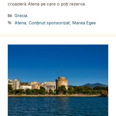
croazieră Atena pe care o poți rezerva.
Categorii
Grecia
Etichete
Atena
,
Conținut sponsorizat
,
Marea Egee