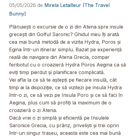
05/05/2026
de
Mirela Letailleur (The Travel
Bunny)
Plănuiești o excursie de o zi din Atena spre insule
grecești din Golful Saronic? Ghidul meu îți arată
cea mai bună metodă de a vizita Hydra, Poros și
Egina într-un itinerar simplu. Bazat pe experiență
reală de navigare din Atena Grecia, compar
feribotul cu o croazieră Hydra Poros Aegina ca să
eviți timp pierdut și planificare complicată.
Vei afla la ce să te aștepți pe fiecare insulă, cât
timp ai la dispoziție, ce să vizitezi pe insula Hydra
într-o zi, ce să vezi pe Insula Poro și ce să faci în
Aegina, plus cum să profiți la maximum de o
croazieră o zi Atena.
Dacă vrei o zi simplă și eficientă pe Insulele
Saronice Grecia, cu prânz, priveliști și trei opriri
într-un singur traseu, aceasta este cea mai bună