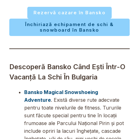
Rezervă cazare în Bansko
Închiriază echipament de schi &
snowboard în Bansko
Descoperă Bansko Când Ești Într-O
Vacanță La Schi În Bulgaria
Bansko Magical Snowshoeing
Adventure
. Există diverse rute adecvate
pentru toate nivelurile de fitness. Tururile
sunt făcute special pentru tine în locații
frumoase ale Parcului Național Pirin și pot
include opriri la lacuri înghețate, cascade
înghețate, văi de râu, pini vechi de secole