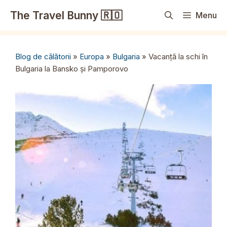
Sari
The Travel Bunny 🇷🇴
Menu
la
conținut
Blog de călătorii
»
Europa
»
Bulgaria
»
Vacanță la schi în
Bulgaria la Bansko și Pamporovo