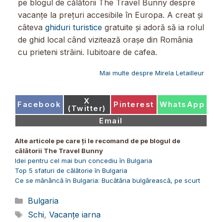
pe blogul de călătorii The Travel Bunny despre
vacanțe la prețuri accesibile în Europa. A creat și
câteva
ghiduri turistice
gratuite și adoră să ia rolul
de ghid local când vizitează orașe din România
cu prieteni străini. Iubitoare de cafea.
Mai multe despre Mirela Letailleur
Share
X
Share
Share
Share
Facebook
Pinterest
WhatsApp
on
(Twitter)
on
on
on
Share
Email
on
Alte articole pe care ți le recomand de pe blogul de
călătorii The Travel Bunny
Idei pentru cel mai bun concediu în Bulgaria
Top 5 sfaturi de călătorie în Bulgaria
Ce se mănâncă în Bulgaria: Bucătăria bulgărească, pe scurt
Categorii
Bulgaria
Etichete
Schi
,
Vacanțe iarna