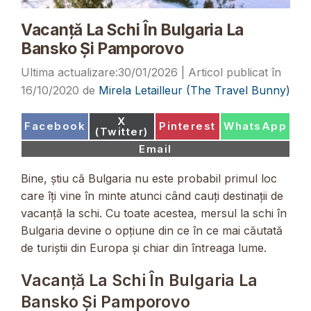
Vacanță La Schi În Bulgaria La
Bansko Și Pamporovo
30/01/2026
16/10/2020
de
Mirela Letailleur (The Travel Bunny)
Share
X
Share
Share
Share
Facebook
Pinterest
WhatsApp
on
(Twitter)
on
on
on
Share
Email
on
Bine, știu că Bulgaria nu este probabil primul loc
care îți vine în minte atunci când cauți destinații de
vacanță la schi. Cu toate acestea, mersul la schi în
Bulgaria devine o opțiune din ce în ce mai căutată
de turiștii din Europa și chiar din întreaga lume.
Vacanță La Schi În Bulgaria La
Bansko Și Pamporovo