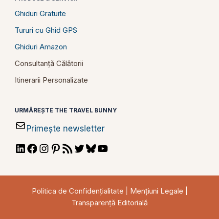
Ghiduri Gratuite
Tururi cu Ghid GPS
Ghiduri Amazon
Consultanță Călătorii
Itinerarii Personalizate
URMĂREȘTE THE TRAVEL BUNNY
Primește newsletter
LinkedIn
Facebook
Instagram
Pinterest
RSS
Twitter
Bluesky
YouTube
Feed
Politica de Confidențialitate
|
Mențiuni Legale
|
Transparență Editorială