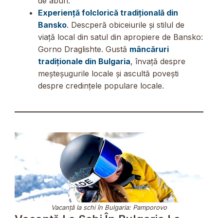
de aburi.
Experiență folclorică tradițională din
Bansko
. Descperă obiceiurile și stilul de
viață local din satul din apropiere de Bansko:
Gorno Draglishte. Gustă
mâncăruri
tradiționale din Bulgaria
, învață despre
meșteșugurile locale și ascultă povești
despre credințele populare locale.
Vacanță la schi în Bulgaria: Pamporovo