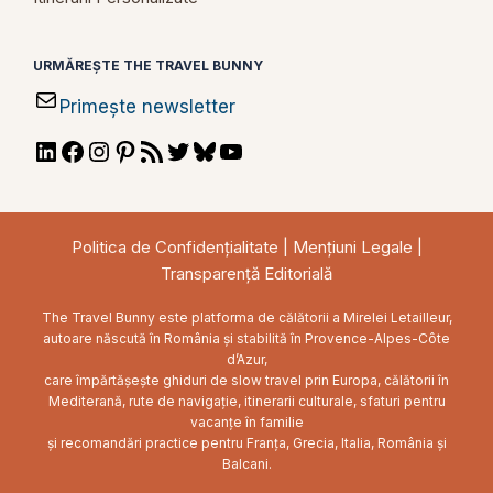
URMĂREȘTE THE TRAVEL BUNNY
Primește newsletter
LinkedIn
Facebook
Instagram
Pinterest
RSS
Twitter
Bluesky
YouTube
Feed
Politica de Confidențialitate
|
Mențiuni Legale
|
Transparență Editorială
The Travel Bunny este platforma de călătorii a Mirelei Letailleur,
autoare născută în România și stabilită în Provence-Alpes-Côte
d’Azur,
care împărtășește ghiduri de slow travel prin Europa, călătorii în
Mediterană, rute de navigație, itinerarii culturale, sfaturi pentru
vacanțe în familie
și recomandări practice pentru Franța, Grecia, Italia, România și
Balcani.