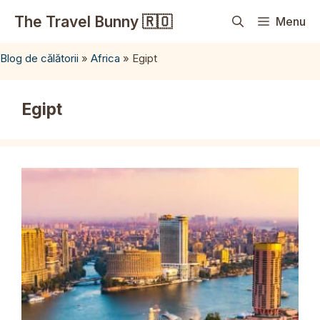
Sari
The Travel Bunny 🇷🇴
Menu
la
conținut
Blog de călătorii
»
Africa
»
Egipt
Egipt