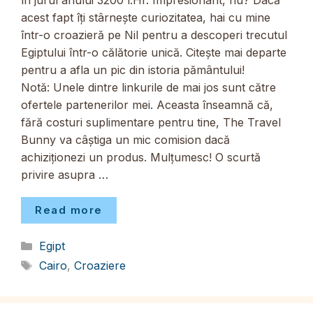
în jurul anului 3200 î.Hr. Impresionant, nu? Dacă
acest fapt îți stârnește curiozitatea, hai cu mine
într-o croazieră pe Nil pentru a descoperi trecutul
Egiptului într-o călătorie unică. Citește mai departe
pentru a afla un pic din istoria pământului!
Notă: Unele dintre linkurile de mai jos sunt către
ofertele partenerilor mei. Aceasta înseamnă că,
fără costuri suplimentare pentru tine, The Travel
Bunny va câștiga un mic comision dacă
achiziționezi un produs. Mulțumesc! O scurtă
privire asupra …
Read more
Categorii
Egipt
Etichete
Cairo
,
Croaziere