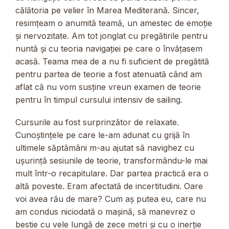
călătoria pe velier în Marea Mediterană. Sincer,
resimțeam o anumită teamă, un amestec de emoție
și nervozitate. Am tot jonglat cu pregătirile pentru
nuntă și cu teoria navigației pe care o învățasem
acasă. Teama mea de a nu fi suficient de pregătită
pentru partea de teorie a fost atenuată când am
aflat că nu vom susține vreun examen de teorie
pentru în timpul cursului intensiv de sailing.
Cursurile au fost surprinzător de relaxate.
Cunoștințele pe care le-am adunat cu grijă în
ultimele săptămâni m-au ajutat să navighez cu
ușurință sesiunile de teorie, transformându-le mai
mult într-o recapitulare. Dar partea practică era o
altă poveste. Eram afectată de incertitudini. Oare
voi avea rău de mare? Cum aș putea eu, care nu
am condus niciodată o mașină, să manevrez o
bestie cu vele lungă de zece metri și cu o inerție