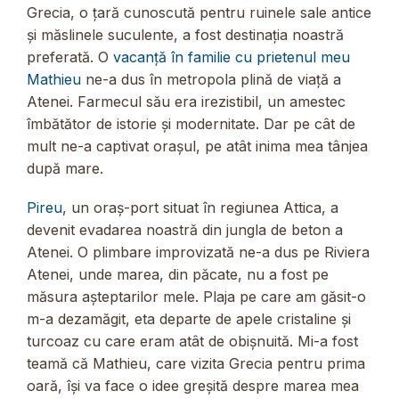
Grecia, o țară cunoscută pentru ruinele sale antice
și măslinele suculente, a fost destinația noastră
preferată. O
vacanță în familie cu prietenul meu
Mathieu
ne-a dus în metropola plină de viață a
Atenei. Farmecul său era irezistibil, un amestec
îmbătător de istorie și modernitate. Dar pe cât de
mult ne-a captivat orașul, pe atât inima mea tânjea
după mare.
Pireu
, un oraș-port situat în regiunea Attica, a
devenit evadarea noastră din jungla de beton a
Atenei. O plimbare improvizată ne-a dus pe Riviera
Atenei, unde marea, din păcate, nu a fost pe
măsura așteptarilor mele. Plaja pe care am găsit-o
m-a dezamăgit, eta departe de apele cristaline și
turcoaz cu care eram atât de obișnuită. Mi-a fost
teamă că Mathieu, care vizita Grecia pentru prima
oară, își va face o idee greșită despre marea mea