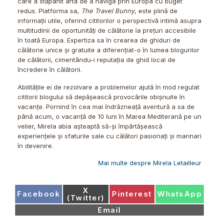
care a stăpânit arta de a naviga prin Europa cu buget
redus. Platforma sa,
The Travel Bunny
, este plină de
informații utile, oferind cititorilor o perspectivă intimă asupra
multitudinii de oportunități de călătorie la prețuri accesibile
în toată Europa. Expertiza sa în crearea de ghiduri de
călătorie unice și gratuite a diferențiat-o în lumea blogurilor
de călătorii, cimentându-i reputația de ghid local de
încredere în călătorii.
Abilitățile ei de rezolvare a problemelor ajută în mod regulat
cititorii blogului să depășească provocările obișnuite în
vacanțe. Pornind în cea mai îndrăzneață aventură a sa de
până acum, o vacanță de 10 luni în Marea Mediterană pe un
velier, Mirela abia așteaptă să-și împărtășească
experiențele și sfaturile sale cu călători pasionați și marinari
în devenire.
Mai multe despre Mirela Letailleur
Share
X
Share
Share
Share
Facebook
Pinterest
WhatsApp
on
(Twitter)
on
on
on
Share
Email
on