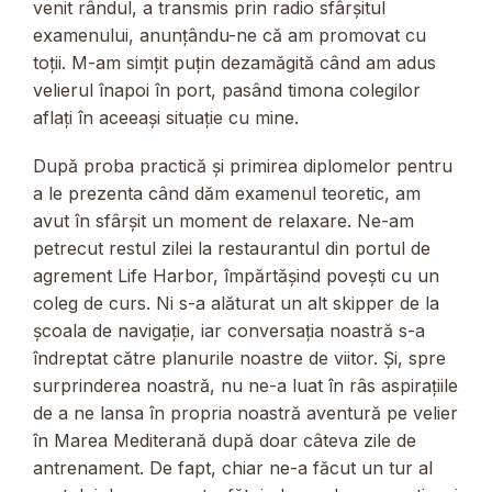
venit rândul, a transmis prin radio sfârșitul
examenului, anunțându-ne că am promovat cu
toții. M-am simțit puțin dezamăgită când am adus
velierul înapoi în port, pasând timona colegilor
aflați în aceeași situație cu mine.
După proba practică și primirea diplomelor pentru
a le prezenta când dăm examenul teoretic, am
avut în sfârșit un moment de relaxare. Ne-am
petrecut restul zilei la restaurantul din portul de
agrement Life Harbor, împărtășind povești cu un
coleg de curs. Ni s-a alăturat un alt skipper de la
școala de navigație, iar conversația noastră s-a
îndreptat către planurile noastre de viitor. Și, spre
surprinderea noastră, nu ne-a luat în râs aspirațiile
de a ne lansa în propria noastră aventură pe velier
în Marea Mediterană după doar câteva zile de
antrenament. De fapt, chiar ne-a făcut un tur al