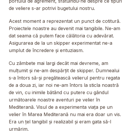
portului de agrement, sfătuindu-ne despre ce tipuri
de veliere s-ar potrivi bugetului nostru.
Acest moment a reprezentat un punct de cotitură.
Proiectele noastre au devenit mai tangibile. Ne-am
dat seama că putem face călătoria cu adevărat.
Asigurarea de la un skipper experimentat ne-a
umplut de încredere și entuziasm.
Cu zâmbete mai largi decât mai devreme, am
mulțumit și ne-am despărțit de skipper. Dumnealui
s-a întors să-și pregătească velierul pentru regata
de a doua zi, iar noi ne-am întors la sticla noastră
de vin, cu inimile bătând cu putere cu gândul
următoarele noastre aventuri pe velier în
Mediterană. Visul de a experimenta viața pe un
velier în Marea Mediterană nu mai era doar un vis.
Era un țel tangibil și realizabil și eram gata să-l
urmărim.