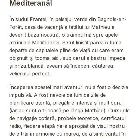
Mediterană!
În sudul Franței, în peisajul verde din Bagnols-en-
Forêt, casa de vacanță a tatălui lui Mathieu a
devenit baza noastră, o trambulină spre apele
azurii ale Mediteranei. Satul liniștit părea o lume
departe de capitalele pline de viață cu care eram
obișnuiți și tocmai aici, sub cerul albastru limpede
și briza blândă, aveam să începem căutarea
velierului perfect.
Începerea acestei mari aventuri nu a fost o decizie
impulsivă. A fost nevoie de luni de zile de
planificare atentă, pregătire intensă și mult curaj
(iar eu sunt o fricoasă pe lângă Mathieu). Cursurile
de navigație cotieră, probele teoretice, certificatul
radio, fiecare etapă ne-a apropiat de visul nostru
de a trăi în armonie cu marea, de a simți vântul în