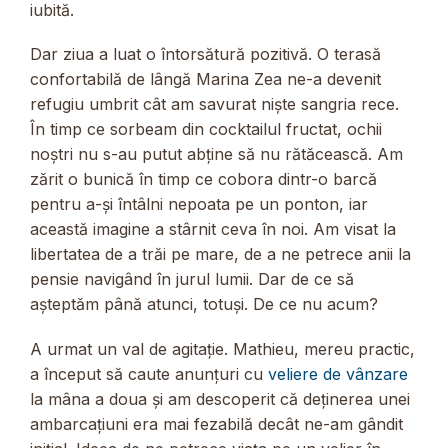
iubită.
Dar ziua a luat o întorsătură pozitivă. O terasă
confortabilă de lângă Marina Zea ne-a devenit
refugiu umbrit cât am savurat niște sangria rece.
În timp ce sorbeam din cocktailul fructat, ochii
noștri nu s-au putut abține să nu rătăcească. Am
zărit o bunică în timp ce cobora dintr-o barcă
pentru a-și întâlni nepoata pe un ponton, iar
această imagine a stârnit ceva în noi. Am visat la
libertatea de a trăi pe mare, de a ne petrece anii la
pensie navigând în jurul lumii. Dar de ce să
așteptăm până atunci, totuși. De ce nu acum?
A urmat un val de agitație. Mathieu, mereu practic,
a început să caute anunțuri cu
veliere de vânzare
la mâna a doua și am descoperit că deținerea unei
ambarcațiuni era mai fezabilă decât ne-am gândit