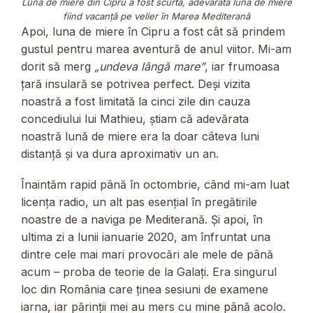
Luna de miere din Cipru a fost scurtă, adevărata lună de miere
fiind vacanță pe velier în Marea Mediterană
Apoi, luna de miere în Cipru a fost cât să prindem
gustul pentru marea aventură de anul viitor. Mi-am
dorit să merg
„undeva lângă mare”
, iar frumoasa
țară insulară se potrivea perfect. Deși vizita
noastră a fost limitată la cinci zile din cauza
concediului lui Mathieu, știam că adevărata
noastră lună de miere era la doar câteva luni
distanță și va dura aproximativ un an.
Înaintăm rapid până în octombrie, când mi-am luat
licența radio, un alt pas esențial în pregătirile
noastre de a naviga pe Mediterană. Și apoi, în
ultima zi a lunii ianuarie 2020, am înfruntat una
dintre cele mai mari provocări ale mele de până
acum – proba de teorie de la Galați. Era singurul
loc din România care ținea sesiuni de examene
iarna, iar părinții mei au mers cu mine până acolo.