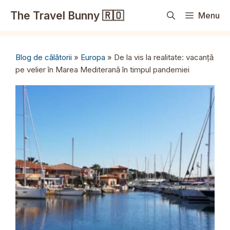
Sari
The Travel Bunny 🇷🇴
Menu
la
conținut
Blog de călătorii
»
Europa
»
De la vis la realitate: vacanță
pe velier în Marea Mediterană în timpul pandemiei