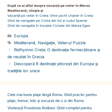
După ce ai aflat despre vacanța pe velier în Marea
Mediterană, citește și
Vacanță pe velier în Creta: Ghid yacht charter în Creta
Ghid de navigație pe Costa del Sol și sudul Spaniei
Ghid de navigație în Insulele Ciclade din Marea Egee
Categorii
Europa
Etichete
Mediterană
,
Navigație
,
Velierul Puzzle
Rethymno Creta: O destinație fermecătoare și
de neuitat în Grecia
Descoperă 8 destinații pitorești din Europa și
tradițiile lor unice
Cele mai bune plaje lângă Roma. Ghid practic pentru
plaje, trenuri, lido și excursii de o zi din Roma
Vizitează Posidonia Antibes: Ghid complet pentru