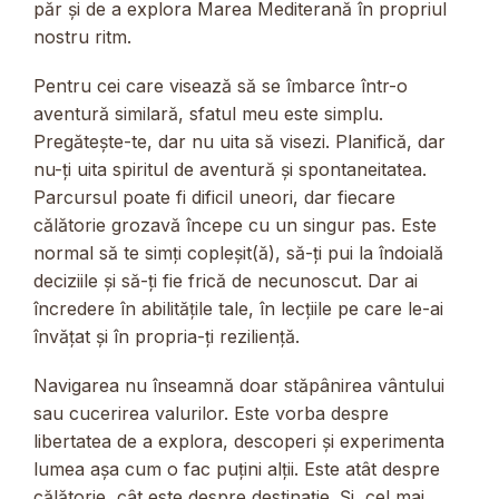
păr și de a explora Marea Mediterană în propriul
nostru ritm.
Pentru cei care visează să se îmbarce într-o
aventură similară, sfatul meu este simplu.
Pregătește-te, dar nu uita să visezi. Planifică, dar
nu-ți uita spiritul de aventură și spontaneitatea.
Parcursul poate fi dificil uneori, dar fiecare
călătorie grozavă începe cu un singur pas. Este
normal să te simți copleșit(ă), să-ți pui la îndoială
deciziile și să-ți fie frică de necunoscut. Dar ai
încredere în abilitățile tale, în lecțiile pe care le-ai
învățat și în propria-ți reziliență.
Navigarea nu înseamnă doar stăpânirea vântului
sau cucerirea valurilor. Este vorba despre
libertatea de a explora, descoperi și experimenta
lumea așa cum o fac puțini alții. Este atât despre
călătorie, cât este despre destinație. Și, cel mai