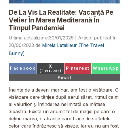
De La Vis La Realitate: Vacanță Pe
Velier În Marea Mediterană În
Timpul Pandemiei
30/01/2026
20/06/2023
de
Mirela Letailleur (The Travel
Bunny)
Share
X
Share
Share
Share
Facebook
Pinterest
WhatsApp
on
(Twitter)
on
on
on
Share
Email
on
Înainte de a deveni marinar, am fost o visătoare. O
visătoare care tânjea după aerul sărat, ritmul calm
al valurilor și întinderea nelimitată de mătase
albastră. Există un anumit fel de magie pe care o
deține marea, o atracție care trage de sufletele
celor care îndrăznesc să viseze. Iar eu nu am fost