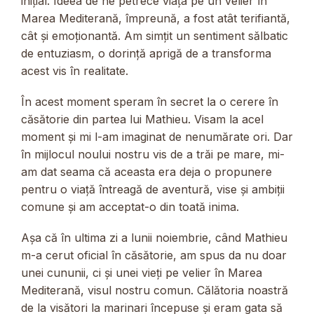
inițial. Ideea de ne petrece viața pe un velier în
Marea Mediterană, împreună, a fost atât terifiantă,
cât și emoționantă. Am simțit un sentiment sălbatic
de entuziasm, o dorință aprigă de a transforma
acest vis în realitate.
În acest moment speram în secret la o cerere în
căsătorie din partea lui Mathieu. Visam la acel
moment și mi l-am imaginat de nenumărate ori. Dar
în mijlocul noului nostru vis de a trăi pe mare, mi-
am dat seama că aceasta era deja o propunere
pentru o viață întreagă de aventură, vise și ambiții
comune și am acceptat-o ​​din toată inima.
Așa că în ultima zi a lunii noiembrie, când Mathieu
m-a cerut oficial în căsătorie, am spus da nu doar
unei cununii, ci și unei vieți pe velier în Marea
Mediterană, visul nostru comun. Călătoria noastră
de la visători la marinari începuse și eram gata să