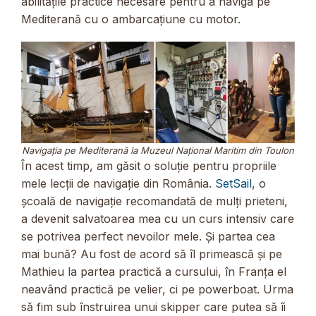
abilitățile practice necesare pentru a naviga pe
Mediterană cu o ambarcațiune cu motor.
Navigația pe Mediterană la Muzeul Național Maritim din Toulon
În acest timp, am găsit o soluție pentru propriile
mele lecții de navigație din România.
SetSail
, o
școală de navigație recomandată de mulți prieteni,
a devenit salvatoarea mea cu un curs intensiv care
se potrivea perfect nevoilor mele. Și partea cea
mai bună? Au fost de acord să îl primească și pe
Mathieu la partea practică a cursului, în Franța el
neavând practică pe velier, ci pe powerboat. Urma
să fim sub înstruirea unui skipper care putea să îi