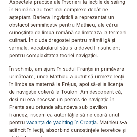
Aspectele practice ale înscrierii la lecțiile de sailing
în România au fost mai complexe decât ne
așteptam. Bariera lingvistică a reprezentat un
obstacol semnificativ pentru Mathieu, ale cărui
cunoștințe de limba română se limitează la termeni
culinari. În ciuda dragostei pentru mămăligă și
sarmale, vocabularul său s-a dovedit insuficient
pentru complexitatea teoriei navigației.
În schimb, am ajuns în sudul Franței în primăvara
următoare, unde Mathieu a putut să urmeze lecții
în limba sa maternă la Fréjus, apoi să-și ia licența
de navigație cotieră la Toulon. Am descoperit că,
deși nu era necesar un permis de navigație în
Franța sau oriunde altundeva sub pavilion
francez, riscam ca autoritățile să ne ceară unul
pentru
vacanța de yachting în Croația
. Mathieu s-a
adâncit în lecții, absorbind cunoștințele teoretice și