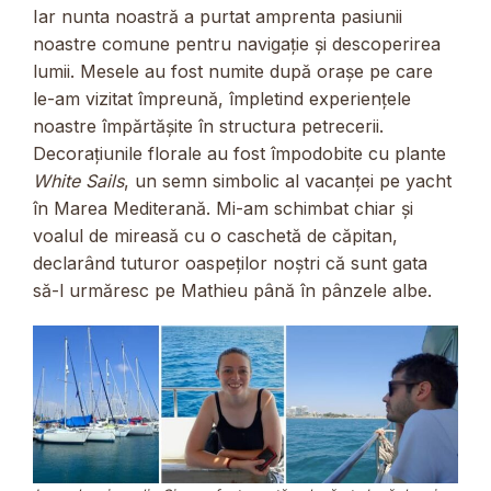
Iar nunta noastră a purtat amprenta pasiunii
noastre comune pentru navigație și descoperirea
lumii. Mesele au fost numite după orașe pe care
le-am vizitat împreună, împletind experiențele
noastre împărtășite în structura petrecerii.
Decorațiunile florale au fost împodobite cu plante
White Sails
, un semn simbolic al vacanței pe yacht
în Marea Mediterană. Mi-am schimbat chiar și
voalul de mireasă cu o caschetă de căpitan,
declarând tuturor oaspeților noștri că sunt gata
să-l urmăresc pe Mathieu până în pânzele albe.