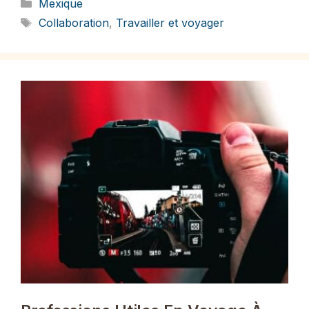
Catégories
Mexique
Étiquettes
Collaboration
,
Travailler et voyager