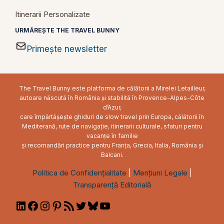
Itinerarii Personalizate
URMĂREȘTE THE TRAVEL BUNNY
Primește newsletter
The Travel Bunny este platforma de călătorii a Mirelei Letailleur,
autoare născută în România și stabilită în Provence-Alpes-Côte
d’Azur,
care împărtășește ghiduri de slow travel prin Europa, călătorii în
Mediterană, rute de navigație, itinerarii culturale, sfaturi pentru
vacanțe în familie
și recomandări practice pentru Franța, Grecia, Italia, România și
Balcani.
Politica de Confidențialitate
|
Mențiuni Legale
|
Transparență Editorială
LinkedIn
Facebook
Instagram
Pinterest
RSS
Twitter
Bluesky
YouTube
Feed