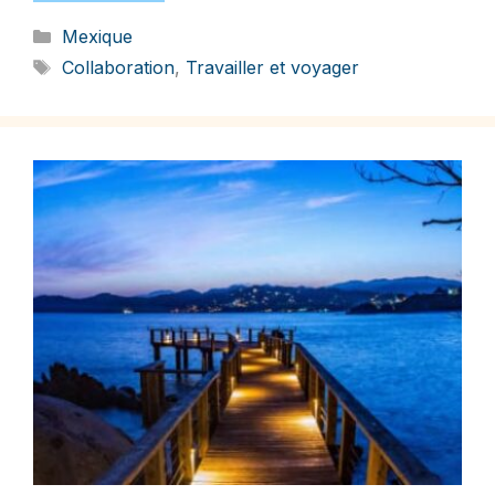
Catégories
Mexique
Étiquettes
Collaboration
,
Travailler et voyager