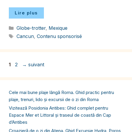
Lire plus
Catégories
Globe-trotter
,
Mexique
Étiquettes
Cancun
,
Contenu sponsorisé
Page
Page
1
2
→
suivant
Cele mai bune plaje lângă Roma. Ghid practic pentru
plaje, trenuri, lido și excursii de o zi din Roma
Vizitează Posidonia Antibes: Ghid complet pentru
Espace Mer et Littoral și traseul de coastă din Cap
d’Antibes
Croazieră de o zi din Atena. Ghid Excursie Hydra, Poros