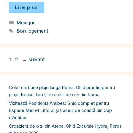
Lire plus
Catégories
Mexique
Étiquettes
Bon logement
Page
Page
1
2
→
suivant
Cele mai bune plaje lângă Roma. Ghid practic pentru
plaje, trenuri, lido și excursii de o zi din Roma
Vizitează Posidonia Antibes: Ghid complet pentru
Espace Mer et Littoral și traseul de coastă din Cap
d’Antibes
Croazieră de o zi din Atena. Ghid Excursie Hydra, Poros