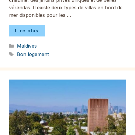
chaume, des jardins privés uniques et de belles
vérandas. Il existe deux types de villas en bord de
mer disponibles pour les …
Lire plus
Catégories
Maldives
Étiquettes
Bon logement