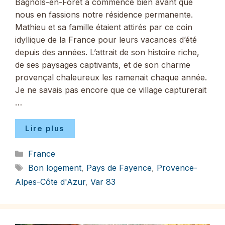
Bagnols-en-Forêt a commencé bien avant que
nous en fassions notre résidence permanente.
Mathieu et sa famille étaient attirés par ce coin
idyllique de la France pour leurs vacances d’été
depuis des années. L’attrait de son histoire riche,
de ses paysages captivants, et de son charme
provençal chaleureux les ramenait chaque année.
Je ne savais pas encore que ce village capturerait
…
Lire plus
Catégories
France
Étiquettes
Bon logement
,
Pays de Fayence
,
Provence-
Alpes-Côte d'Azur
,
Var 83