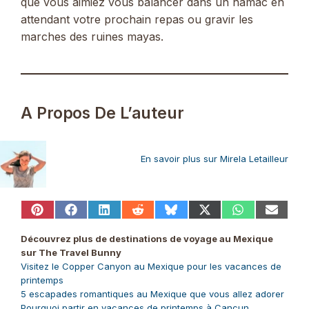
que vous aimiez vous balancer dans un hamac en
attendant votre prochain repas ou gravir les
marches des ruines mayas.
A Propos De L’auteur
En savoir plus sur Mirela Letailleur
Share
Share
Share
Share
Share
Share
Share
Share
on
on
on
on
on
on
on
on
Pinterest
Facebook
LinkedIn
Reddit
Bluesky
X
WhatsApp
Email
Découvrez plus de destinations de voyage au Mexique
(Twitter)
sur The Travel Bunny
Visitez le Copper Canyon au Mexique pour les vacances de
printemps
5 escapades romantiques au Mexique que vous allez adorer
Pourquoi partir en vacances de printemps à Cancun