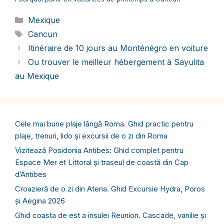
Catégories
Mexique
Étiquettes
Cancun
Itinéraire de 10 jours au Monténégro en voiture
Ou trouver le meilleur hébergement à Sayulita
au Mexique
Cele mai bune plaje lângă Roma. Ghid practic pentru
plaje, trenuri, lido și excursii de o zi din Roma
Vizitează Posidonia Antibes: Ghid complet pentru
Espace Mer et Littoral și traseul de coastă din Cap
d’Antibes
Croazieră de o zi din Atena. Ghid Excursie Hydra, Poros
și Aegina 2026
Ghid coasta de est a insulei Reunion. Cascade, vanilie și