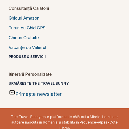
Consultanță Călătorii
Ghiduri Amazon
Tururi cu Ghid GPS
Ghiduri Gratuite
Vacanțe cu Velierul
PRODUSE & SERVICII
Itinerarii Personalizate
URMĂREȘTE THE TRAVEL BUNNY
Primește newsletter
The Travel Bunny este platforma de călătorii a Mirelei Letailleur,
autoare născută în România și stabilită în Provence-Alpes-Côte
d’Azur,