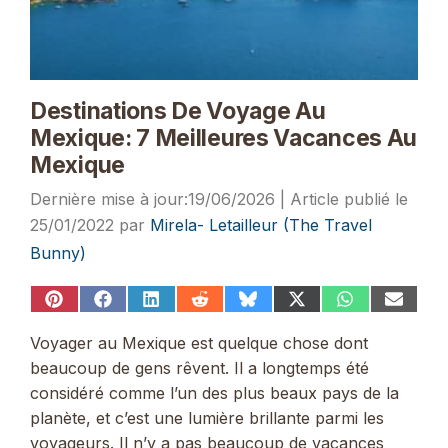
Destinations De Voyage Au
Mexique: 7 Meilleures Vacances Au
Mexique
19/06/2026
25/01/2022
par
Mirela- Letailleur (The Travel
Bunny)
Share
Share
Share
Share
Share
Share
Share
Share
on
on
on
on
on
on
on
on
Pinterest
Facebook
LinkedIn
Reddit
Bluesky
X
WhatsApp
Email
Voyager au Mexique est quelque chose dont
(Twitter)
beaucoup de gens rêvent. Il a longtemps été
considéré comme l’un des plus beaux pays de la
planète, et c’est une lumière brillante parmi les
voyageurs. Il n’y a pas beaucoup de vacances