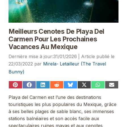
Meilleurs Cenotes De Playa Del
Carmen Pour Les Prochaines
Vacances Au Mexique
31/01/2026
22/03/2022
par
Mirela- Letailleur (The Travel
Bunny)
Share
Share
Share
Share
Share
Share
Share
Share
on
on
on
on
on
on
on
on
Pinterest
Facebook
LinkedIn
Reddit
Bluesky
X
WhatsApp
Email
Playa del Carmen est l’une des destinations
(Twitter)
touristiques les plus populaires du Mexique, grâce
à ses belles plages de sable blanc, ses immenses
stations balnéaires et son accès facile aux
spectaculaires ruines mayas et aux cenotes