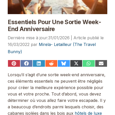
Essentiels Pour Une Sortie Week-
End Anniversaire
31/01/2026
16/03/2022
par
Mirela- Letailleur (The Travel
Bunny)
Share
Share
Share
Share
Share
Share
Share
Share
on
on
on
on
on
on
on
on
Pinterest
Facebook
LinkedIn
Reddit
Bluesky
X
WhatsApp
Email
Lorsqu’il s’agit d’une sortie week-end anniversaire,
(Twitter)
ces éléments essentiels ne peuvent être négligés
pour créer la meilleure expérience possible pour
vous et votre proche. Tout d’abord, vous devez
déterminer où vous allez faire votre escapade. Il y
a beaucoup d’endroits parmi lesquels choisir, des
cabanes isolées dans les bois aux
hôtels de luxe