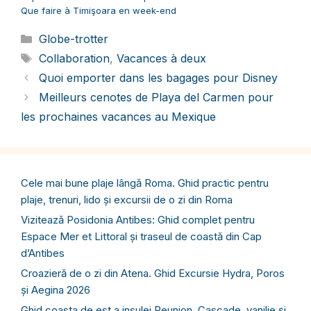
Que faire à Timişoara en week-end
Catégories
Globe-trotter
Étiquettes
Collaboration
,
Vacances à deux
Quoi emporter dans les bagages pour Disney
Meilleurs cenotes de Playa del Carmen pour
les prochaines vacances au Mexique
Cele mai bune plaje lângă Roma. Ghid practic pentru
plaje, trenuri, lido și excursii de o zi din Roma
Vizitează Posidonia Antibes: Ghid complet pentru
Espace Mer et Littoral și traseul de coastă din Cap
d’Antibes
Croazieră de o zi din Atena. Ghid Excursie Hydra, Poros
și Aegina 2026
Ghid coasta de est a insulei Reunion. Cascade, vanilie și