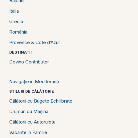
Balcani
Italia
Grecia
România
Provence & Côte d’Azur
DESTINAȚII
Devino Contributor
Navigație în Mediterană
STILURI DE CĂLĂTORIE
Călătorii cu Bugete Echilibrate
Drumuri cu Mașina
Călătorii cu Autorulota
Vacanțe în Familie