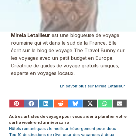
Mirela Letailleur
est une blogueuse de voyage
roumaine qui vit dans le sud de la France. Elle
écrit sur le blog de voyage The Travel Bunny sur
les voyages avec un petit budget en Europe.
Créatrice de guides de voyage gratuits uniques,
experte en voyages locaux.
En savoir plus sur Mirela Letailleur
Share
Share
Share
Share
Share
Share
Share
Share
on
on
on
on
on
on
on
on
Pinterest
Facebook
LinkedIn
Reddit
Bluesky
X
WhatsApp
Email
Autres articles de voyage pour vous aider à planifier votre
(Twitter)
sortie week-end anniversaire
Hôtels romantiques : le meilleur hébergement pour deux
Top 10 destinations de rêve pour des vacances à deux