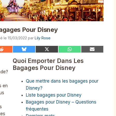
agages Pour Disney
15/03/2022
par
Lily Rose
Share
Share
Share
Share
Share
on
on
on
on
on
Reddit
Bluesky
X
WhatsApp
Email
Quoi Emporter Dans Les
(Twitter)
Bagages Pour Disney
nde?
Que mettre dans les bagages pour
s en
Disney?
us
Liste bagages pour Disney
Bagages pour Disney – Questions
s
fréquentes
tes
Derniers mots