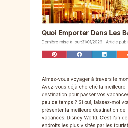
Quoi Emporter Dans Les B
31/01/2026
Share
Share
Share
on
on
on
Pinterest
Facebook
LinkedIn
Aimez-vous voyager à travers le mo
Avez-vous déjà cherché la meilleure
destination pour passer vos vacance
peu de temps ? Si oui, laissez-moi vo
présenter la meilleure destination de
vacances: Disney World. C’est l’un de
endroits les plus visités par les touris