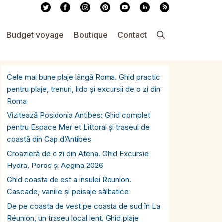
Budget voyage
Boutique
Contact
Cele mai bune plaje lângă Roma. Ghid practic
pentru plaje, trenuri, lido și excursii de o zi din
Roma
Vizitează Posidonia Antibes: Ghid complet
pentru Espace Mer et Littoral și traseul de
coastă din Cap d’Antibes
Croazieră de o zi din Atena. Ghid Excursie
Hydra, Poros și Aegina 2026
Ghid coasta de est a insulei Reunion.
Cascade, vanilie și peisaje sălbatice
De pe coasta de vest pe coasta de sud în La
Réunion, un traseu local lent. Ghid plaje