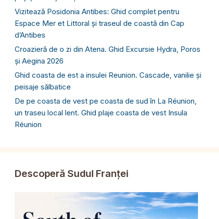
Vizitează Posidonia Antibes: Ghid complet pentru
Espace Mer et Littoral și traseul de coastă din Cap
d’Antibes
Croazieră de o zi din Atena. Ghid Excursie Hydra, Poros
și Aegina 2026
Ghid coasta de est a insulei Reunion. Cascade, vanilie și
peisaje sălbatice
De pe coasta de vest pe coasta de sud în La Réunion,
un traseu local lent. Ghid plaje coasta de vest Insula
Réunion
Descoperă Sudul Franței