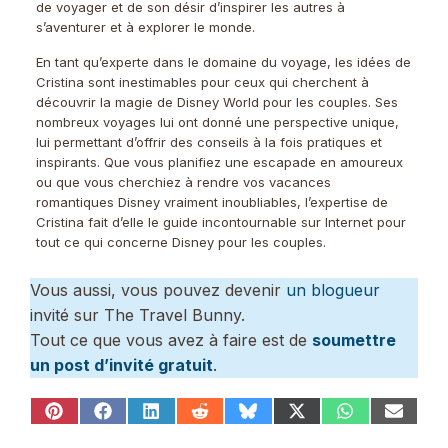
de voyager et de son désir d’inspirer les autres à
s’aventurer et à explorer le monde.
En tant qu’experte dans le domaine du voyage, les idées de
Cristina sont inestimables pour ceux qui cherchent à
découvrir la magie de Disney World pour les couples. Ses
nombreux voyages lui ont donné une perspective unique,
lui permettant d’offrir des conseils à la fois pratiques et
inspirants. Que vous planifiez une escapade en amoureux
ou que vous cherchiez à rendre vos vacances
romantiques Disney vraiment inoubliables, l’expertise de
Cristina fait d’elle le guide incontournable sur Internet pour
tout ce qui concerne Disney pour les couples.
Vous aussi, vous pouvez devenir
un blogueur
invité sur The Travel Bunny.
Tout ce que vous avez à faire est de
soumettre
un post d’invité gratuit
.
Share
Share
Share
Share
Share
Share
Share
Share
on
on
on
on
on
on
on
on
Pinterest
Facebook
LinkedIn
Reddit
Bluesky
X
WhatsApp
Email