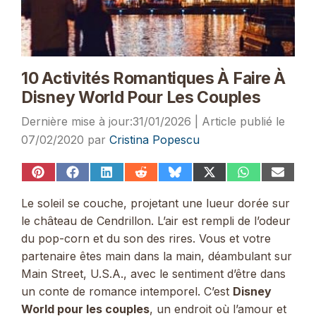
10 Activités Romantiques À Faire À
Disney World Pour Les Couples
31/01/2026
07/02/2020
par
Cristina Popescu
Share
Share
Share
Share
Share
Share
Share
Share
on
on
on
on
on
on
on
on
Pinterest
Facebook
LinkedIn
Reddit
Bluesky
X
WhatsApp
Email
Le soleil se couche, projetant une lueur dorée sur
(Twitter)
le château de Cendrillon. L’air est rempli de l’odeur
du pop-corn et du son des rires. Vous et votre
partenaire êtes main dans la main, déambulant sur
Main Street, U.S.A., avec le sentiment d’être dans
un conte de romance intemporel. C’est
Disney
World pour les couples
, un endroit où l’amour et