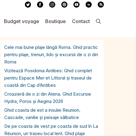
Budget voyage
Boutique
Contact
Cele mai bune plaje lângă Roma. Ghid practic
pentru plaje, trenuri, lido și excursii de o zi din
Roma
Vizitează Posidonia Antibes: Ghid complet
pentru Espace Mer et Littoral și traseul de
coastă din Cap d’Antibes
Croazieră de o zi din Atena. Ghid Excursie
Hydra, Poros și Aegina 2026
Ghid coasta de est a insulei Reunion.
Cascade, vanilie și peisaje sălbatice
De pe coasta de vest pe coasta de sud în La
Réunion, un traseu local lent. Ghid plaje