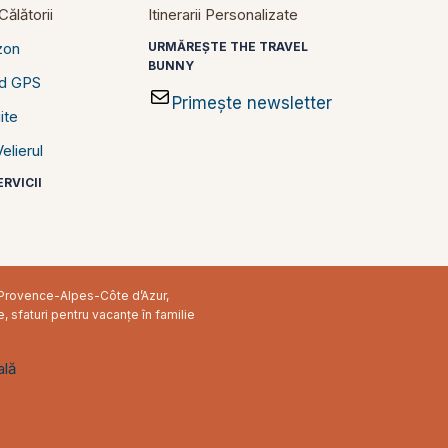
ălătorii
Itinerarii Personalizate
zon
URMĂREȘTE THE TRAVEL
BUNNY
id GPS
Primește newsletter
ite
elierul
RVICII
în Provence-Alpes-Côte d’Azur,
e, sfaturi pentru vacanțe în familie
ală