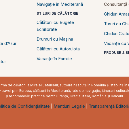
Navigație în Mediterană
Consultanță C
STILURI DE CĂLĂTORIE
Ghiduri Ama
Călătorii cu Bugete
Tururi cu Gh
Echilibrate
Ghiduri Gratu
Drumuri cu Mașina
e d’Azur
Vacanțe cu V
Călătorii cu Autorulota
PRODUSE & SE
Vacanțe în Familie
tor
ma de călătorii a Mirelei Letailleur, autoare născută în România și stabilită 
ravel prin Europa, călătorii în Mediterană, rute de navigație, itinerarii cultural
și recomandări practice pentru Franța, Grecia, Italia, România și Balcani.
litica de Confidențialitate
|
Mențiuni Legale
|
Transparență Editori