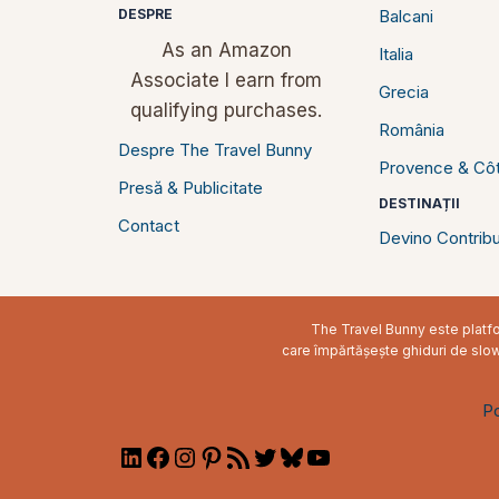
DESPRE
Balcani
As an Amazon
Italia
Associate I earn from
Grecia
qualifying purchases.
România
Despre The Travel Bunny
Provence & Côt
Presă & Publicitate
DESTINAȚII
Contact
Devino Contribu
The Travel Bunny este platfor
care împărtășește ghiduri de slow t
Po
LinkedIn
Facebook
Instagram
Pinterest
RSS
Twitter
Bluesky
YouTube
Feed