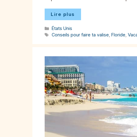
Lire plus
Catégories
États Unis
Étiquettes
Conseils pour faire ta valise
,
Floride
,
Vac