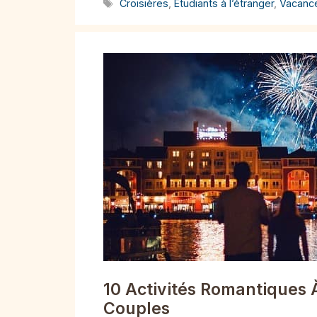
Étiquettes
Croisières
,
Étudiants à l’étranger
,
Vacanc
10 Activités Romantiques 
Couples