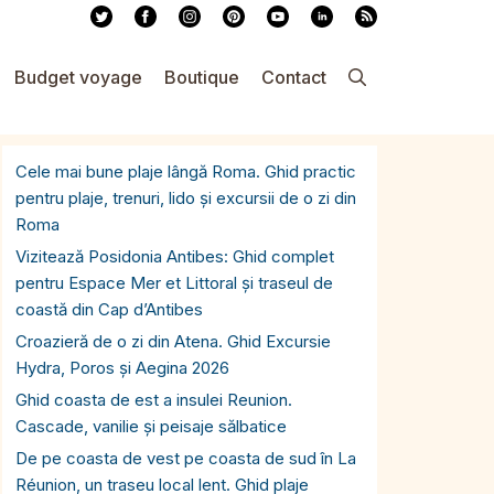
Budget voyage
Boutique
Contact
Cele mai bune plaje lângă Roma. Ghid practic
pentru plaje, trenuri, lido și excursii de o zi din
Roma
Vizitează Posidonia Antibes: Ghid complet
pentru Espace Mer et Littoral și traseul de
coastă din Cap d’Antibes
Croazieră de o zi din Atena. Ghid Excursie
Hydra, Poros și Aegina 2026
Ghid coasta de est a insulei Reunion.
Cascade, vanilie și peisaje sălbatice
De pe coasta de vest pe coasta de sud în La
Réunion, un traseu local lent. Ghid plaje