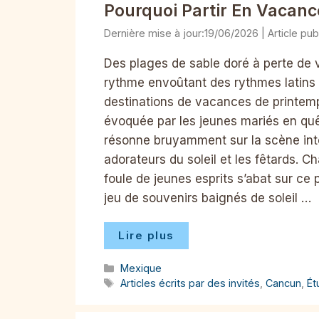
Pourquoi Partir En Vacan
19/06/2026
Des plages de sable doré à perte de 
rythme envoûtant des rythmes latins d
destinations de vacances de printemp
évoquée par les jeunes mariés en quê
résonne bruyamment sur la scène inter
adorateurs du soleil et les fêtards. C
foule de jeunes esprits s’abat sur ce 
jeu de souvenirs baignés de soleil …
Lire plus
Catégories
Mexique
Étiquettes
Articles écrits par des invités
,
Cancun
,
Ét