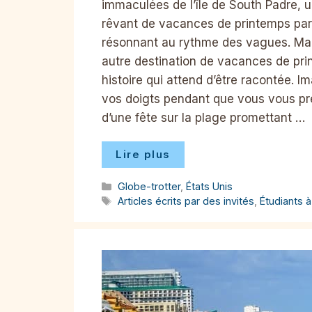
immaculées de l’île de South Padre, un
rêvant de vacances de printemps parfai
résonnant au rythme des vagues. Mai
autre destination de vacances de pri
histoire qui attend d’être racontée. Im
vos doigts pendant que vous vous pré
d’une fête sur la plage promettant …
Lire plus
Catégories
Globe-trotter
,
États Unis
Étiquettes
Articles écrits par des invités
,
Étudiants à