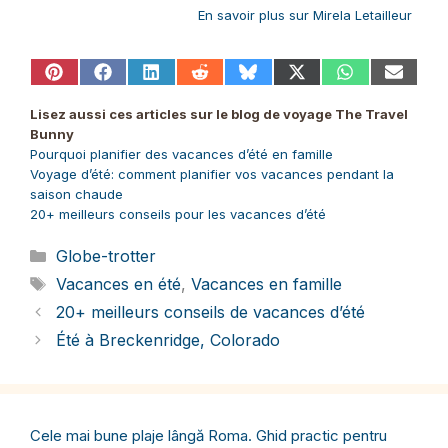
En savoir plus sur Mirela Letailleur
Share
Share
Share
Share
Share
Share
Share
Share
on
on
on
on
on
on
on
on
Pinterest
Facebook
LinkedIn
Reddit
Bluesky
X
WhatsApp
Email
Lisez aussi ces articles sur le blog de voyage The Travel
(Twitter)
Bunny
Pourquoi planifier des vacances d’été en famille
Voyage d’été: comment planifier vos vacances pendant la
saison chaude
20+ meilleurs conseils pour les vacances d’été
Catégories
Globe-trotter
Étiquettes
Vacances en été
,
Vacances en famille
20+ meilleurs conseils de vacances d’été
Été à Breckenridge, Colorado
Cele mai bune plaje lângă Roma. Ghid practic pentru