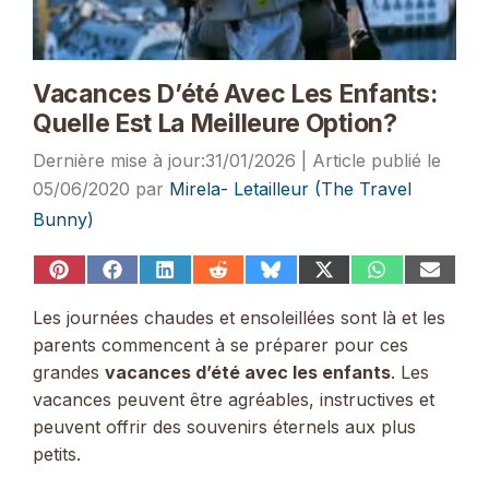
Vacances D’été Avec Les Enfants:
Quelle Est La Meilleure Option?
31/01/2026
05/06/2020
par
Mirela- Letailleur (The Travel
Bunny)
Share
Share
Share
Share
Share
Share
Share
Share
on
on
on
on
on
on
on
on
Pinterest
Facebook
LinkedIn
Reddit
Bluesky
X
WhatsApp
Email
Les journées chaudes et ensoleillées sont là et les
(Twitter)
parents commencent à se préparer pour ces
grandes
vacances d’été avec les enfants
. Les
vacances peuvent être agréables, instructives et
peuvent offrir des souvenirs éternels aux plus
petits.