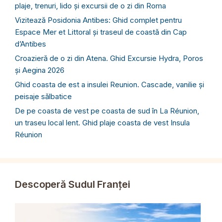
plaje, trenuri, lido și excursii de o zi din Roma
Vizitează Posidonia Antibes: Ghid complet pentru
Espace Mer et Littoral și traseul de coastă din Cap
d’Antibes
Croazieră de o zi din Atena. Ghid Excursie Hydra, Poros
și Aegina 2026
Ghid coasta de est a insulei Reunion. Cascade, vanilie și
peisaje sălbatice
De pe coasta de vest pe coasta de sud în La Réunion,
un traseu local lent. Ghid plaje coasta de vest Insula
Réunion
Descoperă Sudul Franței