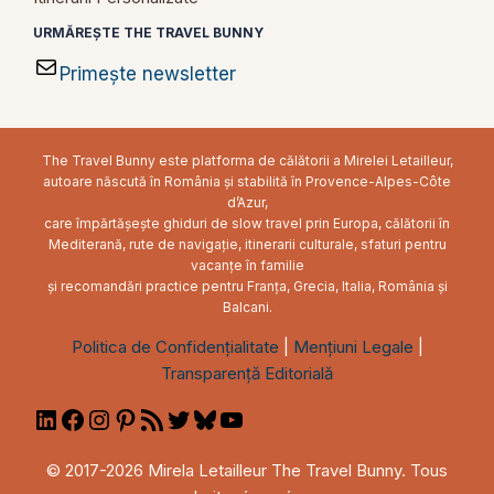
URMĂREȘTE THE TRAVEL BUNNY
Primește newsletter
The Travel Bunny este platforma de călătorii a Mirelei Letailleur,
autoare născută în România și stabilită în Provence-Alpes-Côte
d’Azur,
care împărtășește ghiduri de slow travel prin Europa, călătorii în
Mediterană, rute de navigație, itinerarii culturale, sfaturi pentru
vacanțe în familie
și recomandări practice pentru Franța, Grecia, Italia, România și
Balcani.
Politica de Confidențialitate
|
Mențiuni Legale
|
Transparență Editorială
LinkedIn
Facebook
Instagram
Pinterest
RSS
Twitter
Bluesky
YouTube
Feed
© 2017-2026 Mirela Letailleur The Travel Bunny. Tous