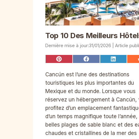
Top 10 Des Meilleurs Hôt
31/01/2026
Share
Share
Share
on
on
on
Pinterest
Facebook
LinkedIn
Cancún est l’une des destinations
touristiques les plus importantes du
Mexique et du monde. Lorsque vous
réservez un hébergement à Cancún,
profitez d’un emplacement fantastiqu
d’un temps magnifique toute l’année,
belles plages de sable blanc et des 
chaudes et cristallines de la mer des