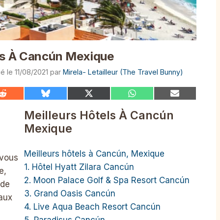
els À Cancún Mexique
11/08/2021
par
Mirela- Letailleur (The Travel Bunny)
Share
Share
Share
Share
Share
on
on
on
on
on
Reddit
Bluesky
X
WhatsApp
Email
Meilleurs Hôtels À Cancún
(Twitter)
Mexique
Meilleurs hôtels à Cancún, Mexique
 vous
1. Hôtel Hyatt Zilara Cancún
e,
2. Moon Palace Golf & Spa Resort Cancún
 de
3. Grand Oasis Cancún
eaux
4. Live Aqua Beach Resort Cancún
5. Paradisus Cancún