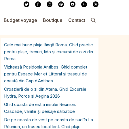
Budget voyage
Boutique
Contact
Cele mai bune plaje lângă Roma. Ghid practic
pentru plaje, trenuri, lido și excursii de o zi din
Roma
Vizitează Posidonia Antibes: Ghid complet
pentru Espace Mer et Littoral și traseul de
coastă din Cap d’Antibes
Croazieră de o zi din Atena. Ghid Excursie
Hydra, Poros și Aegina 2026
Ghid coasta de est a insulei Reunion.
Cascade, vanilie și peisaje sălbatice
De pe coasta de vest pe coasta de sud în La
Réunion, un traseu local lent. Ghid plaje