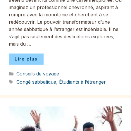
s’étend devant lui comme une carte inexplorée. Ou
imaginez un professionnel chevronné, aspirant à
rompre avec la monotonie et cherchant à se
redécouvrir. Le pouvoir transformateur d’une
année sabbatique à l’étranger est indéniable. Il ne
s’agit pas seulement des destinations explorées,
mais du …
Lire plus
Catégories
Conseils de voyage
Étiquettes
Congé sabbatique
,
Étudiants à l’étranger