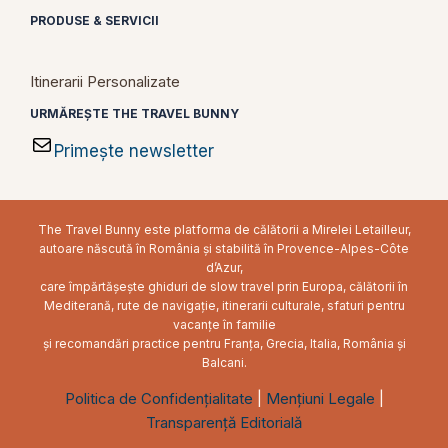
PRODUSE & SERVICII
Itinerarii Personalizate
URMĂREȘTE THE TRAVEL BUNNY
Primește newsletter
The Travel Bunny este platforma de călătorii a Mirelei Letailleur,
autoare născută în România și stabilită în Provence-Alpes-Côte
d’Azur,
care împărtășește ghiduri de slow travel prin Europa, călătorii în
Mediterană, rute de navigație, itinerarii culturale, sfaturi pentru
vacanțe în familie
și recomandări practice pentru Franța, Grecia, Italia, România și
Balcani.
Politica de Confidențialitate
|
Mențiuni Legale
|
Transparență Editorială