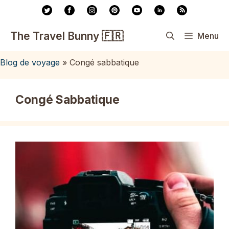
Aller
au
contenu
The Travel Bunny 🇫🇷
Menu
Blog de voyage
»
Congé sabbatique
Congé Sabbatique