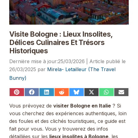
Visite Bologne : Lieux Insolites,
Délices Culinaires Et Trésors
Historiques
25/03/2026
26/03/2025
par
Mirela- Letailleur (The Travel
Bunny)
Share
Share
Share
Share
Share
Share
Share
Share
on
on
on
on
on
on
on
on
Pinterest
Facebook
LinkedIn
Reddit
Bluesky
X
WhatsApp
Email
Vous prévoyez de
visiter Bologne en Italie
? Si
(Twitter)
vous cherchez des expériences authentiques, loin
des foules et des clichés touristiques, ce guide est
fait pour vous. Vous y trouverez des infos
détaillées sur les
lieux insolites à Bologne
, les