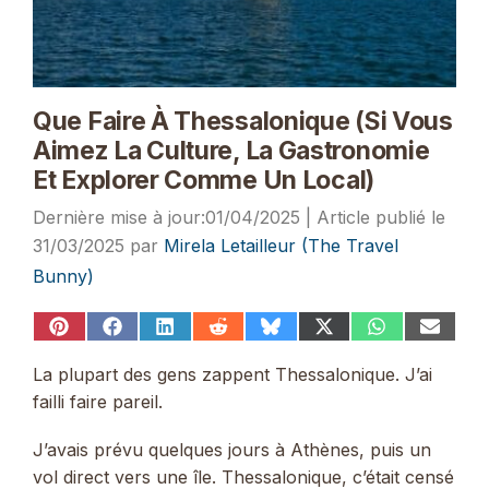
Que Faire À Thessalonique (si Vous
Aimez La Culture, La Gastronomie
Et Explorer Comme Un Local)
01/04/2025
31/03/2025
par
Mirela Letailleur (The Travel
Bunny)
Share
Share
Share
Share
Share
Share
Share
Share
on
on
on
on
on
on
on
on
Pinterest
Facebook
LinkedIn
Reddit
Bluesky
X
WhatsApp
Email
La plupart des gens zappent Thessalonique. J’ai
(Twitter)
failli faire pareil.
J’avais prévu quelques jours à Athènes, puis un
vol direct vers une île. Thessalonique, c’était censé