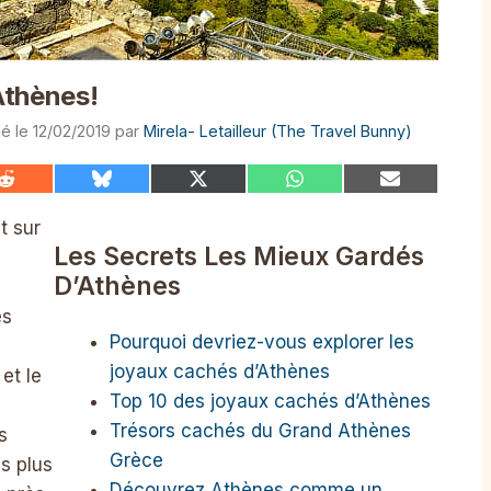
Athènes!
12/02/2019
par
Mirela- Letailleur (The Travel Bunny)
Share
Share
Share
Share
Share
on
on
on
on
on
Reddit
Bluesky
X
WhatsApp
Email
t sur
(Twitter)
Les Secrets Les Mieux Gardés
D’Athènes
es
Pourquoi devriez-vous explorer les
joyaux cachés d’Athènes
et le
Top 10 des joyaux cachés d’Athènes
Trésors cachés du Grand Athènes
s
Grèce
s plus
Découvrez Athènes comme un