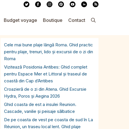
Budget voyage
Boutique
Contact
Cele mai bune plaje lângă Roma. Ghid practic
pentru plaje, trenuri, lido și excursii de o zi din
Roma
Vizitează Posidonia Antibes: Ghid complet
pentru Espace Mer et Littoral și traseul de
coastă din Cap d’Antibes
Croazieră de o zi din Atena. Ghid Excursie
Hydra, Poros și Aegina 2026
Ghid coasta de est a insulei Reunion.
Cascade, vanilie și peisaje sălbatice
De pe coasta de vest pe coasta de sud în La
Réunion, un traseu local lent. Ghid plaje