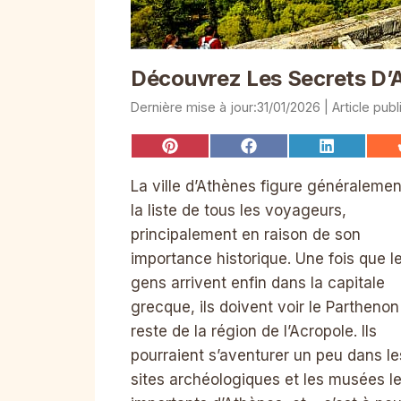
Découvrez Les Secrets D’
31/01/2026
Share
Share
Share
on
on
on
Pinterest
Facebook
LinkedIn
La ville d’Athènes figure généralemen
la liste de tous les voyageurs,
principalement en raison de son
importance historique. Une fois que l
gens arrivent enfin dans la capitale
grecque, ils doivent voir le Parthenon 
reste de la région de l’Acropole. Ils
pourraient s’aventurer un peu dans le
sites archéologiques et les musées le