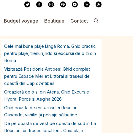
Budget voyage
Boutique
Contact
Cele mai bune plaje lângă Roma. Ghid practic
pentru plaje, trenuri, lido și excursii de o zi din
Roma
Vizitează Posidonia Antibes: Ghid complet
pentru Espace Mer et Littoral și traseul de
coastă din Cap d’Antibes
Croazieră de o zi din Atena. Ghid Excursie
Hydra, Poros și Aegina 2026
Ghid coasta de est a insulei Reunion.
Cascade, vanilie și peisaje sălbatice
De pe coasta de vest pe coasta de sud în La
Réunion, un traseu local lent. Ghid plaje