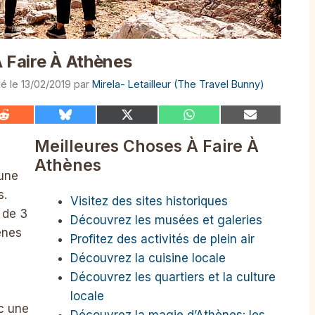
À Faire À Athènes
13/02/2019
par
Mirela- Letailleur (The Travel Bunny)
Share
Share
Share
Share
Share
on
on
on
on
on
Reddit
Bluesky
X
WhatsApp
Email
Meilleures Choses À Faire À
(Twitter)
Athènes
 une
s.
Visitez des sites historiques
 de 3
Découvrez les musées et galeries
ènes
Profitez des activités de plein air
Découvrez la cuisine locale
Découvrez les quartiers et la culture
locale
ec une
Découvrez la magie d’Athènes: les