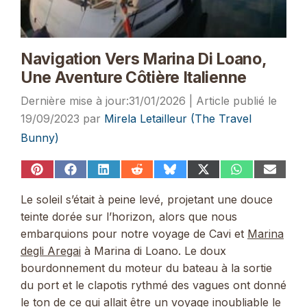
Navigation Vers Marina Di Loano,
Une Aventure Côtière Italienne
31/01/2026
19/09/2023
par
Mirela Letailleur (The Travel
Bunny)
Share
Share
Share
Share
Share
Share
Share
Share
on
on
on
on
on
on
on
on
Pinterest
Facebook
LinkedIn
Reddit
Bluesky
X
WhatsApp
Email
Le soleil s’était à peine levé, projetant une douce
(Twitter)
teinte dorée sur l’horizon, alors que nous
embarquions pour notre voyage de Cavi et
Marina
degli Aregai
à Marina di Loano. Le doux
bourdonnement du moteur du bateau à la sortie
du port et le clapotis rythmé des vagues ont donné
le ton de ce qui allait être un voyage inoubliable le