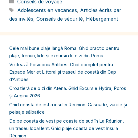
Catégories
Conseils de voyage
Étiquettes
Adolescents en vacances
,
Articles écrits par
des invités
,
Conseils de sécurité
,
Hébergement
Cele mai bune plaje lângă Roma. Ghid practic pentru
plaje, trenuri, lido și excursii de o zi din Roma
Vizitează Posidonia Antibes: Ghid complet pentru
Espace Mer et Littoral și traseul de coastă din Cap
d’Antibes
Croazieră de o zi din Atena. Ghid Excursie Hydra, Poros
și Aegina 2026
Ghid coasta de est a insulei Reunion. Cascade, vanilie și
peisaje sălbatice
De pe coasta de vest pe coasta de sud în La Réunion,
un traseu local lent. Ghid plaje coasta de vest Insula
Réunion