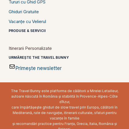
Tururi cu Ghid GPS
Ghiduri Gratuite
Vacanțe cu Velierul
PRODUSE & SERVICII
Itinerarii Personalizate
URMĂREȘTE THE TRAVEL BUNNY
Primește newsletter
The Travel Bunny este platforma de călătorii a Mirelei Letailleur,
autoare născută în România și stabilită în Provence-Alpes-Côte
d’Azur,
care împărtășește ghiduri de slow travel prin Europa, călătorii în
Mediterană, rute de navigație, itinerarii culturale, sfaturi pentru
vacanțe în familie
și recomandări practice pentru Franța, Grecia, Italia, România și