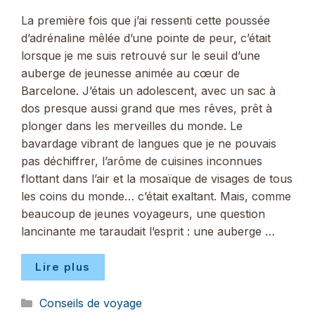
La première fois que j’ai ressenti cette poussée
d’adrénaline mêlée d’une pointe de peur, c’était
lorsque je me suis retrouvé sur le seuil d’une
auberge de jeunesse animée au cœur de
Barcelone. J’étais un adolescent, avec un sac à
dos presque aussi grand que mes rêves, prêt à
plonger dans les merveilles du monde. Le
bavardage vibrant de langues que je ne pouvais
pas déchiffrer, l’arôme de cuisines inconnues
flottant dans l’air et la mosaïque de visages de tous
les coins du monde… c’était exaltant. Mais, comme
beaucoup de jeunes voyageurs, une question
lancinante me taraudait l’esprit : une auberge …
Lire plus
Catégories
Conseils de voyage