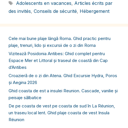
Étiquettes
Adolescents en vacances
,
Articles écrits par
des invités
,
Conseils de sécurité
,
Hébergement
Cele mai bune plaje lângă Roma. Ghid practic pentru
plaje, trenuri, lido și excursii de o zi din Roma
Vizitează Posidonia Antibes: Ghid complet pentru
Espace Mer et Littoral și traseul de coastă din Cap
d’Antibes
Croazieră de o zi din Atena. Ghid Excursie Hydra, Poros
și Aegina 2026
Ghid coasta de est a insulei Reunion. Cascade, vanilie și
peisaje sălbatice
De pe coasta de vest pe coasta de sud în La Réunion,
un traseu local lent. Ghid plaje coasta de vest Insula
Réunion