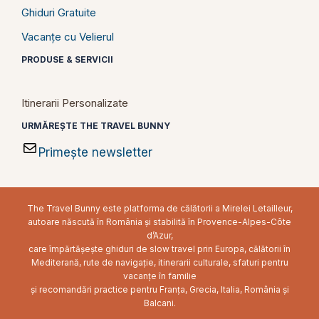
Ghiduri Gratuite
Vacanțe cu Velierul
PRODUSE & SERVICII
Itinerarii Personalizate
URMĂREȘTE THE TRAVEL BUNNY
Primește newsletter
The Travel Bunny este platforma de călătorii a Mirelei Letailleur,
autoare născută în România și stabilită în Provence-Alpes-Côte
d’Azur,
care împărtășește ghiduri de slow travel prin Europa, călătorii în
Mediterană, rute de navigație, itinerarii culturale, sfaturi pentru
vacanțe în familie
și recomandări practice pentru Franța, Grecia, Italia, România și
Balcani.