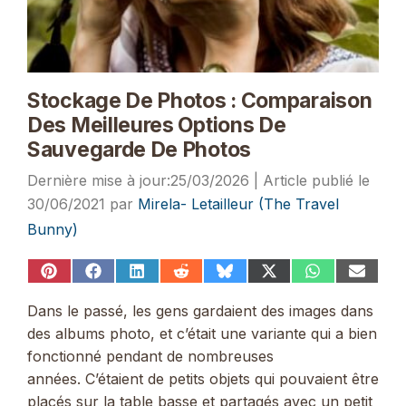
Stockage De Photos : Comparaison
Des Meilleures Options De
Sauvegarde De Photos
25/03/2026
30/06/2021
par
Mirela- Letailleur (The Travel
Bunny)
Share
Share
Share
Share
Share
Share
Share
Share
on
on
on
on
on
on
on
on
Pinterest
Facebook
LinkedIn
Reddit
Bluesky
X
WhatsApp
Email
Dans le passé, les gens gardaient des images dans
(Twitter)
des albums photo, et c’était une variante qui a bien
fonctionné pendant de nombreuses
années. C’étaient de petits objets qui pouvaient être
placés sur la table basse et partagés avec un petit