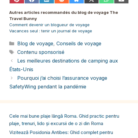
Share
Share
Share
Share
Share
Share
Share
Share
on
on
on
on
on
on
on
on
Pinterest
Facebook
LinkedIn
Reddit
Bluesky
X
WhatsApp
Email
Autres articles recommandés du blog de voyage The
(Twitter)
Travel Bunny
Comment devenir un blogueur de voyage
Vacances seul
: tenir un journal de voyage
Catégories
Blog de voyage
,
Conseils de voyage
Étiquettes
Contenu sponsorisé
Les meilleures destinations de camping aux
États-Unis
Pourquoi j’ai choisi l’assurance voyage
SafetyWing pendant la pandémie
Cele mai bune plaje lângă Roma. Ghid practic pentru
plaje, trenuri, lido și excursii de o zi din Roma
Vizitează Posidonia Antibes: Ghid complet pentru