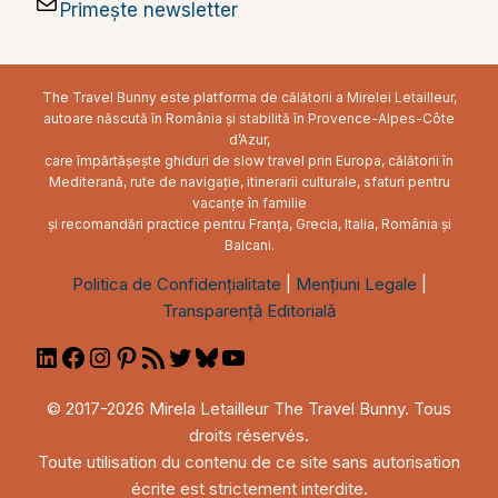
Primește newsletter
The Travel Bunny este platforma de călătorii a Mirelei Letailleur,
autoare născută în România și stabilită în Provence-Alpes-Côte
d’Azur,
care împărtășește ghiduri de slow travel prin Europa, călătorii în
Mediterană, rute de navigație, itinerarii culturale, sfaturi pentru
vacanțe în familie
și recomandări practice pentru Franța, Grecia, Italia, România și
Balcani.
Politica de Confidențialitate
|
Mențiuni Legale
|
Transparență Editorială
LinkedIn
Facebook
Instagram
Pinterest
RSS
Twitter
Bluesky
YouTube
Feed
© 2017-2026 Mirela Letailleur The Travel Bunny. Tous
droits réservés.
Toute utilisation du contenu de ce site sans autorisation
écrite est strictement interdite.