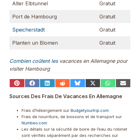
Alter Elbtunnel
Gratuit
Port de Hambourg
Gratuit
Speicherstadt
Gratuit
Planten un Blomen
Gratuit
Combien coûtent les
vacances en Allemagne pour
visiter Hambourg
Share
Share
Share
Share
Share
Share
Share
Share
on
on
on
on
on
on
on
on
Pinterest
Facebook
LinkedIn
Reddit
Bluesky
X
WhatsApp
Email
Sources Des Frais De Vacances En Allemagne
(Twitter)
Frais d’hébergement sur
Budgetyourtrip.com
Frais de nourriture, de boissons et de transport sur
Numbeo.com
Les détails sur la sécurité de boire de l’eau du robinet
sont vérifiés séparément par des recherches sur