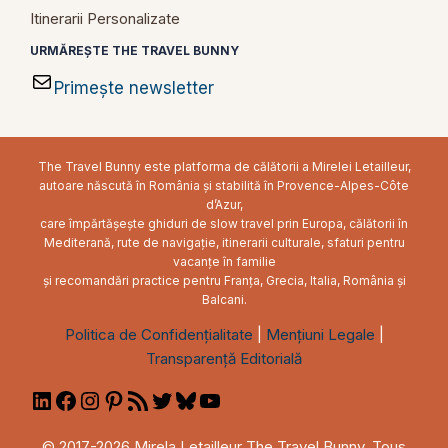
Itinerarii Personalizate
URMĂREȘTE THE TRAVEL BUNNY
Primește newsletter
The Travel Bunny este platforma de călătorii a Mirelei Letailleur,
autoare născută în România și stabilită în Provence-Alpes-Côte
d’Azur,
care împărtășește ghiduri de slow travel prin Europa, călătorii în
Mediterană, rute de navigație, itinerarii culturale, sfaturi pentru
vacanțe în familie
și recomandări practice pentru Franța, Grecia, Italia, România și
Balcani.
Politica de Confidențialitate
|
Mențiuni Legale
|
Transparență Editorială
LinkedIn
Facebook
Instagram
Pinterest
RSS
Twitter
Bluesky
YouTube
Feed
© 2017-2026 Mirela Letailleur The Travel Bunny. Tous