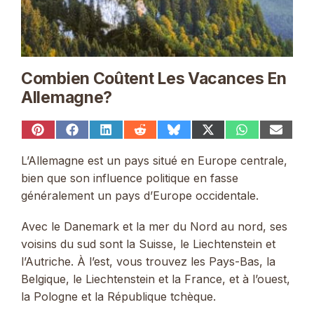
Combien Coûtent Les Vacances En
Allemagne?
Share
Share
Share
Share
Share
Share
Share
Share
on
on
on
on
on
on
on
on
Pinterest
Facebook
LinkedIn
Reddit
Bluesky
X
WhatsApp
Email
L’Allemagne est un pays situé en Europe centrale,
(Twitter)
bien que son influence politique en fasse
généralement un pays d’Europe occidentale.
Avec le Danemark et la mer du Nord au nord, ses
voisins du sud sont la Suisse, le Liechtenstein et
l’Autriche. À l’est, vous trouvez les Pays-Bas, la
Belgique, le Liechtenstein et la France, et à l’ouest,
la Pologne et la République tchèque.