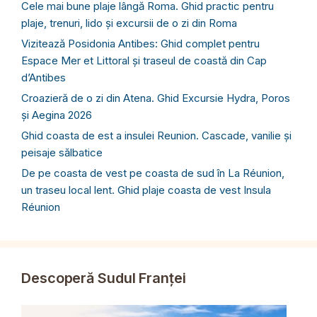
Cele mai bune plaje lângă Roma. Ghid practic pentru
plaje, trenuri, lido și excursii de o zi din Roma
Vizitează Posidonia Antibes: Ghid complet pentru
Espace Mer et Littoral și traseul de coastă din Cap
d’Antibes
Croazieră de o zi din Atena. Ghid Excursie Hydra, Poros
și Aegina 2026
Ghid coasta de est a insulei Reunion. Cascade, vanilie și
peisaje sălbatice
De pe coasta de vest pe coasta de sud în La Réunion,
un traseu local lent. Ghid plaje coasta de vest Insula
Réunion
Descoperă Sudul Franței