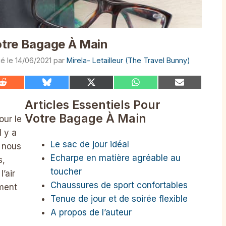
Votre Bagage À Main
14/06/2021
par
Mirela- Letailleur (The Travel Bunny)
Share
Share
Share
Share
Share
on
on
on
on
on
Reddit
Bluesky
X
WhatsApp
Email
Articles Essentiels Pour
(Twitter)
Votre Bagage À Main
our le
l y a
Le sac de jour idéal
r nous
Echarpe en matière agréable au
s,
toucher
’air
Chaussures de sport confortables
ement
Tenue de jour et de soirée flexible
A propos de l’auteur