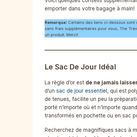
Voici quelques conseils supplémentai
emporter dans votre bagage à main!
Remarque:
Certains des liens ci-dessous sont d
sans frais supplémentaires pour vous, The Tr
un produit. Merci!
Le Sac De Jour Idéal
La règle d’or est
de ne jamais laisser
d’un
sac de jour essentiel
, qui est po
de tenues, facilite un peu la prépara
porté n’importe où et n’importe quan
transformés en pochette ou en sac po
Recherchez de magnifiques sacs à ma