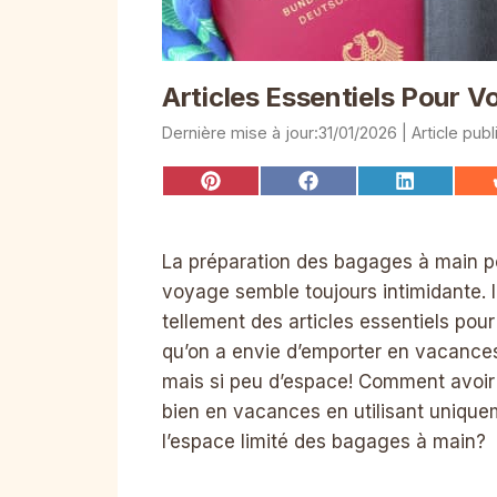
Articles Essentiels Pour 
31/01/2026
Share
Share
Share
on
on
on
Pinterest
Facebook
LinkedIn
La préparation des bagages à main p
voyage semble toujours intimidante. I
tellement des articles essentiels pou
qu’on a envie d’emporter en vacance
mais si peu d’espace! Comment avoir l
bien en vacances en utilisant uniqu
l’espace limité des bagages à main?