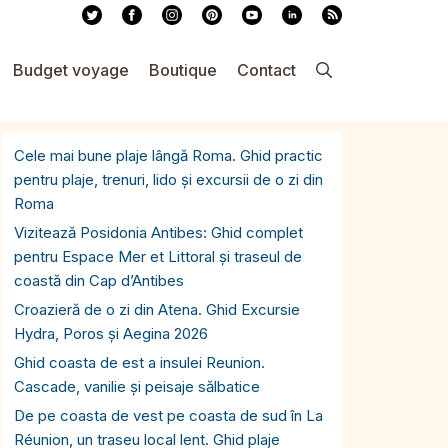
Budget voyage
Boutique
Contact
Cele mai bune plaje lângă Roma. Ghid practic
pentru plaje, trenuri, lido și excursii de o zi din
Roma
Vizitează Posidonia Antibes: Ghid complet
pentru Espace Mer et Littoral și traseul de
coastă din Cap d’Antibes
Croazieră de o zi din Atena. Ghid Excursie
Hydra, Poros și Aegina 2026
Ghid coasta de est a insulei Reunion.
Cascade, vanilie și peisaje sălbatice
De pe coasta de vest pe coasta de sud în La
Réunion, un traseu local lent. Ghid plaje