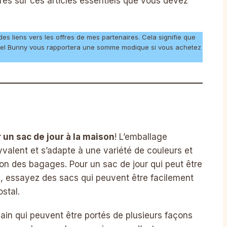
res sur ces articles essentiels que vous devez
es liens vers les offres de mes partenaires. Cela signifie que
avel Bunny vous rapportera une somme modique si vous achetez
 un sac de jour à la maison
! L’emballage
lyvalent et s’adapte à une variété de couleurs et
tion des bagages. Pour un sac de jour qui peut être
d, essayez des sacs qui peuvent être facilement
stal.
in qui peuvent être portés de plusieurs façons