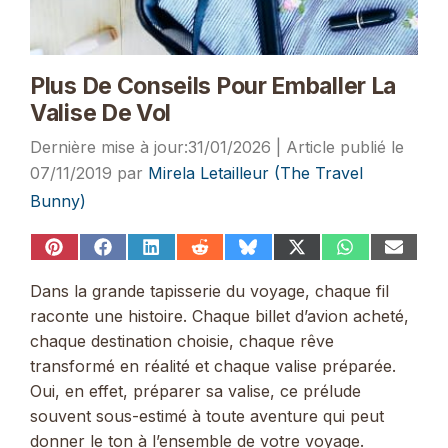
Plus De Conseils Pour Emballer La
Valise De Vol
31/01/2026
07/11/2019
par
Mirela Letailleur (The Travel
Bunny)
Share
Share
Share
Share
Share
Share
Share
Share
on
on
on
on
on
on
on
on
Pinterest
Facebook
LinkedIn
Reddit
Bluesky
X
WhatsApp
Email
Dans la grande tapisserie du voyage, chaque fil
(Twitter)
raconte une histoire. Chaque billet d’avion acheté,
chaque destination choisie, chaque rêve
transformé en réalité et chaque valise préparée.
Oui, en effet, préparer sa valise, ce prélude
souvent sous-estimé à toute aventure qui peut
donner le ton à l’ensemble de votre voyage.