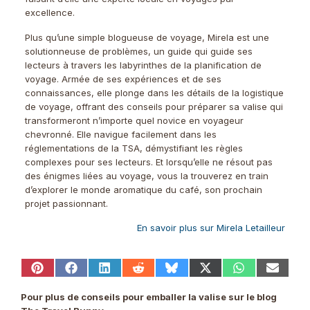
excellence.
Plus qu’une simple blogueuse de voyage, Mirela est une
solutionneuse de problèmes, un guide qui guide ses
lecteurs à travers les labyrinthes de la planification de
voyage. Armée de ses expériences et de ses
connaissances, elle plonge dans les détails de la logistique
de voyage, offrant des conseils pour préparer sa valise qui
transformeront n’importe quel novice en voyageur
chevronné. Elle navigue facilement dans les
réglementations de la TSA, démystifiant les règles
complexes pour ses lecteurs. Et lorsqu’elle ne résout pas
des énigmes liées au voyage, vous la trouverez en train
d’explorer le monde aromatique du café, son prochain
projet passionnant.
En savoir plus sur Mirela Letailleur
Share
Share
Share
Share
Share
Share
Share
Share
on
on
on
on
on
on
on
on
Pinterest
Facebook
LinkedIn
Reddit
Bluesky
X
WhatsApp
Email
Pour plus de conseils pour emballer la valise sur le blog
(Twitter)