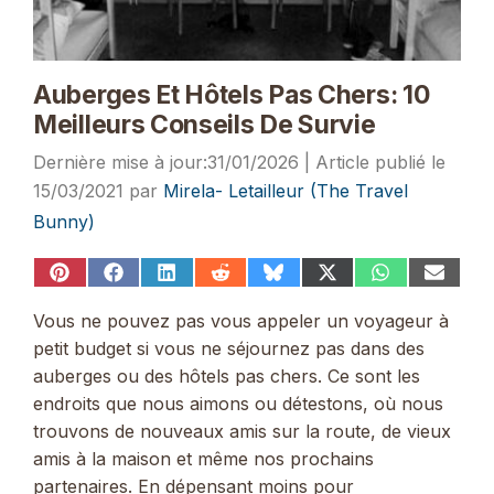
Auberges Et Hôtels Pas Chers: 10
Meilleurs Conseils De Survie
31/01/2026
15/03/2021
par
Mirela- Letailleur (The Travel
Bunny)
Share
Share
Share
Share
Share
Share
Share
Share
on
on
on
on
on
on
on
on
Pinterest
Facebook
LinkedIn
Reddit
Bluesky
X
WhatsApp
Email
Vous ne pouvez pas vous appeler un voyageur à
(Twitter)
petit budget si vous ne séjournez pas dans des
auberges ou des hôtels pas chers. Ce sont les
endroits que nous aimons ou détestons, où nous
trouvons de nouveaux amis sur la route, de vieux
amis à la maison et même nos prochains
partenaires. En dépensant moins pour