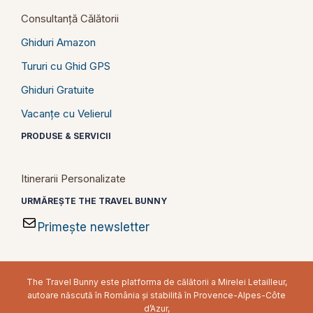
Consultanță Călătorii
Ghiduri Amazon
Tururi cu Ghid GPS
Ghiduri Gratuite
Vacanțe cu Velierul
PRODUSE & SERVICII
Itinerarii Personalizate
URMĂREȘTE THE TRAVEL BUNNY
Primește newsletter
The Travel Bunny este platforma de călătorii a Mirelei Letailleur,
autoare născută în România și stabilită în Provence-Alpes-Côte
d’Azur,