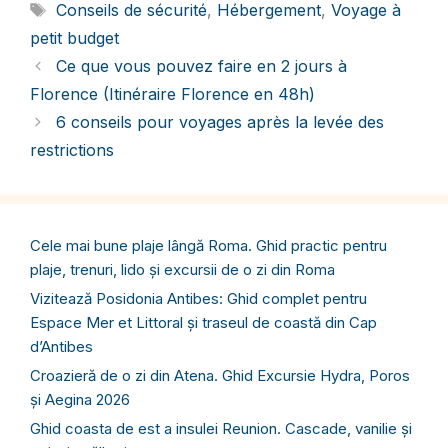
Étiquettes
Conseils de sécurité
,
Hébergement
,
Voyage à
petit budget
Ce que vous pouvez faire en 2 jours à
Florence (Itinéraire Florence en 48h)
6 conseils pour voyages après la levée des
restrictions
Cele mai bune plaje lângă Roma. Ghid practic pentru
plaje, trenuri, lido și excursii de o zi din Roma
Vizitează Posidonia Antibes: Ghid complet pentru
Espace Mer et Littoral și traseul de coastă din Cap
d’Antibes
Croazieră de o zi din Atena. Ghid Excursie Hydra, Poros
și Aegina 2026
Ghid coasta de est a insulei Reunion. Cascade, vanilie și