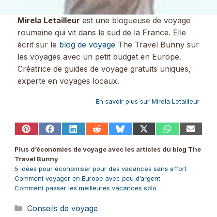
Mirela Letailleur
est une blogueuse de voyage
roumaine qui vit dans le sud de la France. Elle
écrit sur le
blog de voyage
The Travel Bunny sur
les voyages avec un petit budget en Europe.
Créatrice de guides de voyage gratuits uniques,
experte en voyages locaux.
En savoir plus sur Mirela Letailleur
Share
Share
Share
Share
Share
Share
Share
Share
on
on
on
on
on
on
on
on
Pinterest
Facebook
LinkedIn
Reddit
Bluesky
X
WhatsApp
Email
Plus d’économies de voyage avec les articles du blog The
(Twitter)
Travel Bunny
5 idées pour économiser pour des vacances sans effort
Comment voyager en Europe avec peu d’argent
Comment passer les meilleures vacances solo
Catégories
Conseils de voyage