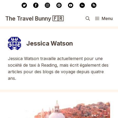
Aller
au
contenu
The Travel Bunny 🇫🇷
Menu
Jessica Watson
Jessica Watson travaille actuellement pour une
société de taxi à Reading, mais écrit également des
articles pour des blogs de voyage depuis quatre
ans.