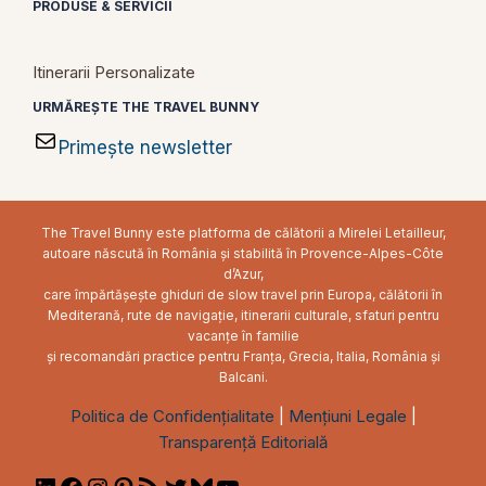
PRODUSE & SERVICII
Itinerarii Personalizate
URMĂREȘTE THE TRAVEL BUNNY
Primește newsletter
The Travel Bunny este platforma de călătorii a Mirelei Letailleur,
autoare născută în România și stabilită în Provence-Alpes-Côte
d’Azur,
care împărtășește ghiduri de slow travel prin Europa, călătorii în
Mediterană, rute de navigație, itinerarii culturale, sfaturi pentru
vacanțe în familie
și recomandări practice pentru Franța, Grecia, Italia, România și
Balcani.
Politica de Confidențialitate
|
Mențiuni Legale
|
Transparență Editorială