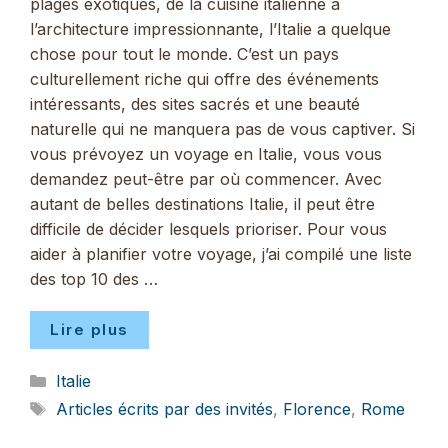
plages exotiques, de la cuisine italienne à
l’architecture impressionnante, l’Italie a quelque
chose pour tout le monde. C’est un pays
culturellement riche qui offre des événements
intéressants, des sites sacrés et une beauté
naturelle qui ne manquera pas de vous captiver. Si
vous prévoyez un voyage en Italie, vous vous
demandez peut-être par où commencer. Avec
autant de belles destinations Italie, il peut être
difficile de décider lesquels prioriser. Pour vous
aider à planifier votre voyage, j’ai compilé une liste
des top 10 des …
Lire plus
Catégories
Italie
Étiquettes
Articles écrits par des invités
,
Florence
,
Rome