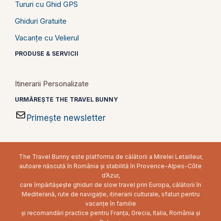
Tururi cu Ghid GPS
Ghiduri Gratuite
Vacanțe cu Velierul
PRODUSE & SERVICII
Itinerarii Personalizate
URMĂREȘTE THE TRAVEL BUNNY
Primește newsletter
The Travel Bunny este platforma de călătorii a Mirelei Letailleur,
autoare născută în România și stabilită în Provence-Alpes-Côte
d’Azur,
care împărtășește ghiduri de slow travel prin Europa, călătorii în
Mediterană, rute de navigație, itinerarii culturale, sfaturi pentru
vacanțe în familie
și recomandări practice pentru Franța, Grecia, Italia, România și