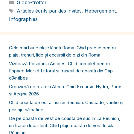
Catégories
Globe-trotter
Étiquettes
Articles écrits par des invités
,
Hébergement
,
Infographies
Cele mai bune plaje lângă Roma. Ghid practic pentru
plaje, trenuri, lido și excursii de o zi din Roma
Vizitează Posidonia Antibes: Ghid complet pentru
Espace Mer et Littoral și traseul de coastă din Cap
d’Antibes
Croazieră de o zi din Atena. Ghid Excursie Hydra, Poros
și Aegina 2026
Ghid coasta de est a insulei Reunion. Cascade, vanilie și
peisaje sălbatice
De pe coasta de vest pe coasta de sud în La Réunion,
un traseu local lent. Ghid plaje coasta de vest Insula
Réunion