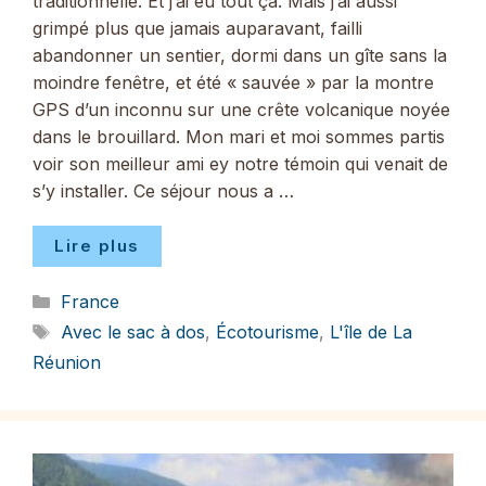
traditionnelle. Et j’ai eu tout ça. Mais j’ai aussi
grimpé plus que jamais auparavant, failli
abandonner un sentier, dormi dans un gîte sans la
moindre fenêtre, et été « sauvée » par la montre
GPS d’un inconnu sur une crête volcanique noyée
dans le brouillard. Mon mari et moi sommes partis
voir son meilleur ami ey notre témoin qui venait de
s’y installer. Ce séjour nous a …
Lire plus
Catégories
France
Étiquettes
Avec le sac à dos
,
Écotourisme
,
L'île de La
Réunion