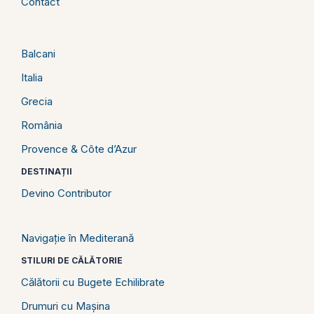
Contact
Balcani
Italia
Grecia
România
Provence & Côte d’Azur
DESTINAȚII
Devino Contributor
Navigație în Mediterană
STILURI DE CĂLĂTORIE
Călătorii cu Bugete Echilibrate
Drumuri cu Mașina