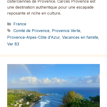
cisterciennes de Provence. Carcès Provence est
une destination authentique pour une escapade
reposante et riche en culture.
Catégories
France
Étiquettes
Comté de Provence
,
Provence Verte
,
Provence-Alpes-Côte d'Azur
,
Vacances en famille
,
Var 83