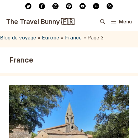
Aller
au
contenu
The Travel Bunny 🇫🇷
Menu
Blog de voyage
»
Europe
»
France
»
Page 3
France