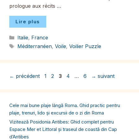
prologue aux récits …
Lire plus
Catégories
Italie
,
France
Étiquettes
Méditerranéen
,
Voile
,
Voilier Puzzle
Page
Page
Page
Page
Page
←
précédent
1
2
3
4
…
6
→
suivant
Cele mai bune plaje lângă Roma. Ghid practic pentru
plaje, trenuri, lido și excursii de o zi din Roma
Vizitează Posidonia Antibes: Ghid complet pentru
Espace Mer et Littoral și traseul de coastă din Cap
d’Antibes