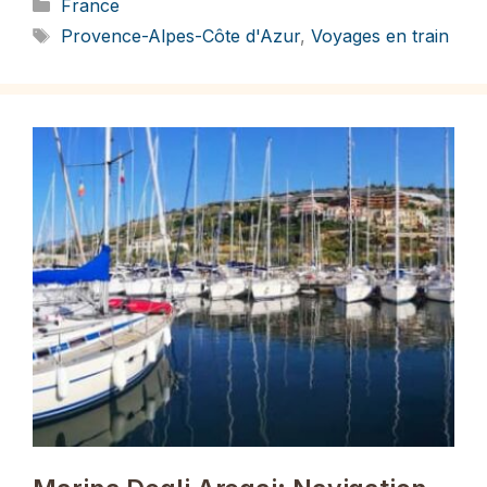
Catégories
France
Étiquettes
Provence-Alpes-Côte d'Azur
,
Voyages en train