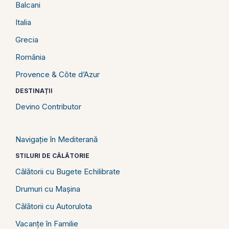
Balcani
Italia
Grecia
România
Provence & Côte d’Azur
DESTINAȚII
Devino Contributor
Navigație în Mediterană
STILURI DE CĂLĂTORIE
Călătorii cu Bugete Echilibrate
Drumuri cu Mașina
Călătorii cu Autorulota
Vacanțe în Familie