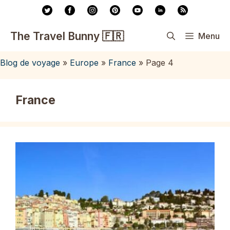
Aller
au
contenu
The Travel Bunny 🇫🇷
Menu
Blog de voyage
»
Europe
»
France
»
Page 4
France