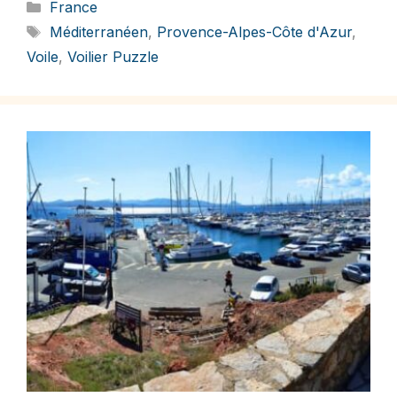
Catégories
France
Étiquettes
Méditerranéen
,
Provence-Alpes-Côte d'Azur
,
Voile
,
Voilier Puzzle