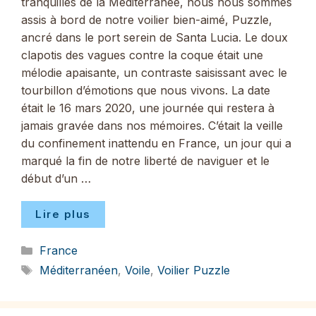
tranquilles de la Méditerranée, nous nous sommes
assis à bord de notre voilier bien-aimé, Puzzle,
ancré dans le port serein de Santa Lucia. Le doux
clapotis des vagues contre la coque était une
mélodie apaisante, un contraste saisissant avec le
tourbillon d’émotions que nous vivons. La date
était le 16 mars 2020, une journée qui restera à
jamais gravée dans nos mémoires. C’était la veille
du confinement inattendu en France, un jour qui a
marqué la fin de notre liberté de naviguer et le
début d’un …
Lire plus
Catégories
France
Étiquettes
Méditerranéen
,
Voile
,
Voilier Puzzle