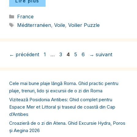
Lire plus
Catégories
France
Étiquettes
Méditerranéen
,
Voile
,
Voilier Puzzle
Page
Page
Page
Page
Page
←
précédent
1
…
3
4
5
6
→
suivant
Cele mai bune plaje lângă Roma. Ghid practic pentru
plaje, trenuri, lido și excursii de o zi din Roma
Vizitează Posidonia Antibes: Ghid complet pentru
Espace Mer et Littoral și traseul de coastă din Cap
d’Antibes
Croazieră de o zi din Atena. Ghid Excursie Hydra, Poros
și Aegina 2026