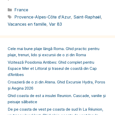
Catégories
France
Étiquettes
Provence-Alpes-Côte d'Azur
,
Saint-Raphaël
,
Vacances en famille
,
Var 83
Cele mai bune plaje lângă Roma. Ghid practic pentru
plaje, trenuri, lido și excursii de o zi din Roma
Vizitează Posidonia Antibes: Ghid complet pentru
Espace Mer et Littoral și traseul de coastă din Cap
d’Antibes
Croazieră de o zi din Atena. Ghid Excursie Hydra, Poros
și Aegina 2026
Ghid coasta de est a insulei Reunion. Cascade, vanilie și
peisaje sălbatice
De pe coasta de vest pe coasta de sud în La Réunion,