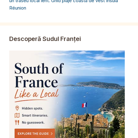
un traseu local lent. Ghid plaje coasta de vest Insula
Réunion
Descoperă Sudul Franței