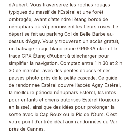
d’Aubert. Vous traverserez les roches rouges
typiques du massif de l’Estérel et une forêt
ombragée, avant d’atteindre l’étang bordé de
nénuphars où s’épanouissent les fleurs roses. Le
départ se fait au parking Col de Belle Barbe au-
dessus d’Agay. Vous y trouverez un accès gratuit,
un balisage rouge blanc jaune GR653A clair et la
trace GPX Étang d’Aubert à télécharger pour
simplifier la navigation. Comptez entre 1 h 30 et 2 h
30 de marche, avec des pentes douces et des
pauses photo près de la petite cascade. Ce guide
de randonnée Estérel couvre l’accès Agay Estérel,
la meilleure période nénuphars Estérel, les infos
pour enfants et chiens autorisés Estérel (toujours
en laisse), ainsi que des idées pour prolonger la
sortie avec le Cap Roux ou le Pic de l’Ours. C’est
votre point d’entrée idéal aux randonnées du Var
près de Cannes.