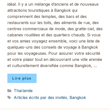
idéal. Il y a un mélange d’anciens et de nouveaux
attractions touristiques à Bangkok qui
comprennent des temples, des bars et des
restaurants sur les toits, des aliments de rue, des
centres commerciaux de mode, des gratte-ciel, des
cabanes rouillées et des quartiers chauds. Si vous
et vos amies voyagez ensemble, voici une liste de
quelques-uns des conseils de voyage à Bangkok
pour les voyageuses. Pour assurer votre sécurité
et votre plaisir tout en découvrant une ville animée
et culturellement diversifiée comme Bangkok, …
Lire plus
Catégories
Thaïlande
Étiquettes
Articles écrits par des invités
,
Bangkok