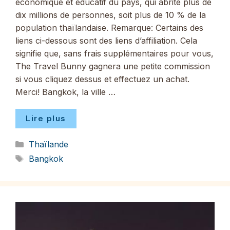
économique et éducatif du pays, qui abrite plus de
dix millions de personnes, soit plus de 10 % de la
population thaïlandaise. Remarque: Certains des
liens ci-dessous sont des liens d’affiliation. Cela
signifie que, sans frais supplémentaires pour vous,
The Travel Bunny gagnera une petite commission
si vous cliquez dessus et effectuez un achat.
Merci! Bangkok, la ville …
Lire plus
Catégories
Thaïlande
Étiquettes
Bangkok