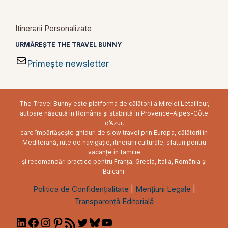
Itinerarii Personalizate
URMĂREȘTE THE TRAVEL BUNNY
Primește newsletter
The Travel Bunny este platforma de călătorii a Mirelei Letailleur,
autoare născută în România și stabilită în Provence-Alpes-Côte
d’Azur,
care împărtășește ghiduri de slow travel prin Europa, călătorii în
Mediterană, rute de navigație, itinerarii culturale, sfaturi pentru
vacanțe în familie
și recomandări practice pentru Franța, Grecia, Italia, România și
Balcani.
Politica de Confidențialitate
|
Mențiuni Legale
|
Transparență Editorială
LinkedIn
Facebook
Instagram
Pinterest
RSS
Twitter
Bluesky
YouTube