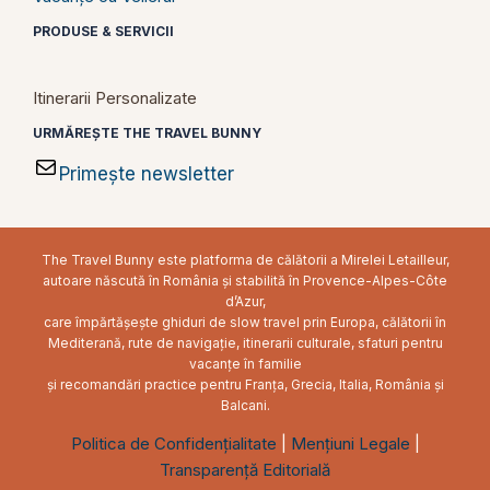
PRODUSE & SERVICII
Itinerarii Personalizate
URMĂREȘTE THE TRAVEL BUNNY
Primește newsletter
The Travel Bunny este platforma de călătorii a Mirelei Letailleur,
autoare născută în România și stabilită în Provence-Alpes-Côte
d’Azur,
care împărtășește ghiduri de slow travel prin Europa, călătorii în
Mediterană, rute de navigație, itinerarii culturale, sfaturi pentru
vacanțe în familie
și recomandări practice pentru Franța, Grecia, Italia, România și
Balcani.
Politica de Confidențialitate
|
Mențiuni Legale
|
Transparență Editorială