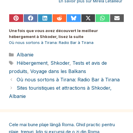
En savoir plus sur Mirela Letailleur
Share
Share
Share
Share
Share
Share
Share
Share
on
on
on
on
on
on
on
on
Pinterest
Facebook
LinkedIn
Reddit
Bluesky
X
WhatsApp
Email
Une fois que vous avez découvert le meilleur
(Twitter)
hébergement à Shkoder, lisez la suite
Où nous sortons à Tirana: Radio Bar à Tirana
Catégories
Albanie
Étiquettes
Hébergement
,
Shkoder
,
Tests et avis de
produits
,
Voyage dans les Balkans
Où nous sortons à Tirana: Radio Bar à Tirana
Sites touristiques et attractions à Shkoder,
Albanie
Cele mai bune plaje lângă Roma. Ghid practic pentru
plaje, trenuri, lido și excursii de o zi din Roma