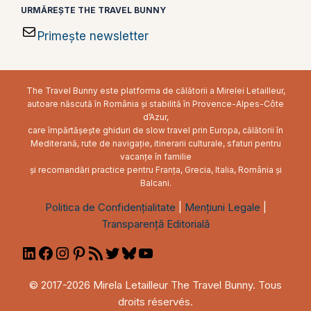
URMĂREȘTE THE TRAVEL BUNNY
Primește newsletter
The Travel Bunny este platforma de călătorii a Mirelei Letailleur,
autoare născută în România și stabilită în Provence-Alpes-Côte
d’Azur,
care împărtășește ghiduri de slow travel prin Europa, călătorii în
Mediterană, rute de navigație, itinerarii culturale, sfaturi pentru
vacanțe în familie
și recomandări practice pentru Franța, Grecia, Italia, România și
Balcani.
Politica de Confidențialitate
|
Mențiuni Legale
|
Transparență Editorială
LinkedIn
Facebook
Instagram
Pinterest
RSS
Twitter
Bluesky
YouTube
Feed
© 2017-2026 Mirela Letailleur The Travel Bunny. Tous
droits réservés.