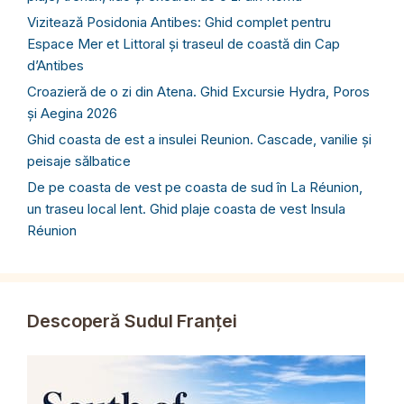
Vizitează Posidonia Antibes: Ghid complet pentru
Espace Mer et Littoral și traseul de coastă din Cap
d’Antibes
Croazieră de o zi din Atena. Ghid Excursie Hydra, Poros
și Aegina 2026
Ghid coasta de est a insulei Reunion. Cascade, vanilie și
peisaje sălbatice
De pe coasta de vest pe coasta de sud în La Réunion,
un traseu local lent. Ghid plaje coasta de vest Insula
Réunion
Descoperă Sudul Franței