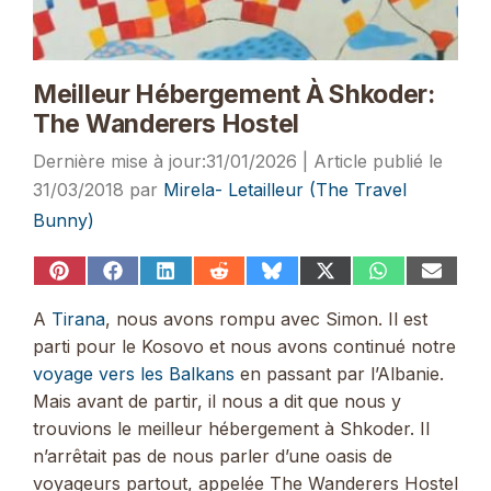
Meilleur Hébergement À Shkoder:
The Wanderers Hostel
31/01/2026
31/03/2018
par
Mirela- Letailleur (The Travel
Bunny)
Share
Share
Share
Share
Share
Share
Share
Share
on
on
on
on
on
on
on
on
Pinterest
Facebook
LinkedIn
Reddit
Bluesky
X
WhatsApp
Email
A
Tirana
, nous avons rompu avec Simon. Il est
(Twitter)
parti pour le Kosovo et nous avons continué notre
voyage vers les Balkans
en passant par l’Albanie.
Mais avant de partir, il nous a dit que nous y
trouvions le meilleur hébergement à Shkoder. Il
n’arrêtait pas de nous parler d’une oasis de
voyageurs partout, appelée The Wanderers Hostel